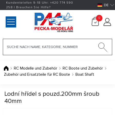
Kundentelefon 9-18 Uhr:
+420
774 590
DE
258
|
Brauchen Sie Hilfe?
0
RC Modelle und Zubehör
RC Boote und Zubehör
Zubehör und Ersatzteile für RC Boote
Boat Shaft
Lodní hřídel s pouzd.200mm šroub
40mm