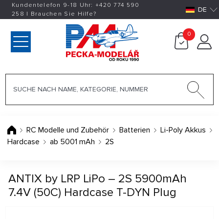
Kundentelefon 9-18 Uhr:
+420
774 590
DE
258
|
Brauchen Sie Hilfe?
0
RC Modelle und Zubehör
Batterien
Li-Poly Akkus
Hardcase
ab 5001 mAh
2S
ANTIX by LRP LiPo – 2S 5900mAh
7.4V (50C) Hardcase T-DYN Plug