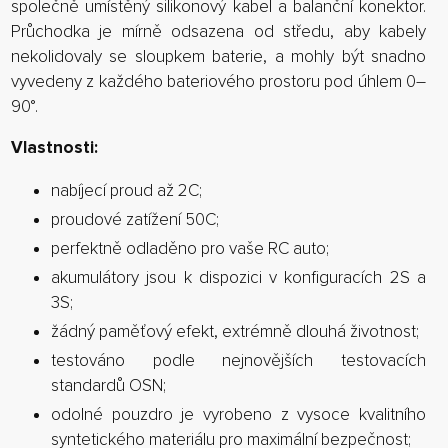
společně umístěný silikonový kabel a balanční konektor.
Průchodka je mírně odsazena od středu, aby kabely
nekolidovaly se sloupkem baterie, a mohly být snadno
vyvedeny z každého bateriového prostoru pod úhlem 0–
90°.
Vlastnosti:
nabíjecí proud až 2C;
proudové zatížení 50C;
perfektně odladěno pro vaše RC auto;
akumulátory jsou k dispozici v konfiguracích 2S a
3S;
žádný paměťový efekt, extrémně dlouhá životnost;
testováno podle nejnovějších testovacích
standardů OSN;
odolné pouzdro je vyrobeno z vysoce kvalitního
syntetického materiálu pro maximální bezpečnost;