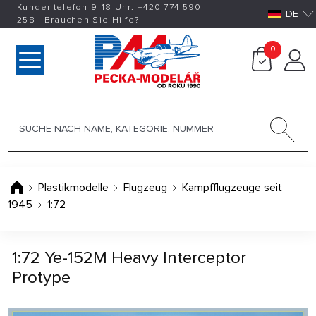
Kundentelefon 9-18 Uhr:
+420
774 590
DE
258
|
Brauchen Sie Hilfe?
0
Plastikmodelle
Flugzeug
Kampfflugzeuge seit
1945
1:72
1:72 Ye-152M Heavy Interceptor
Protype