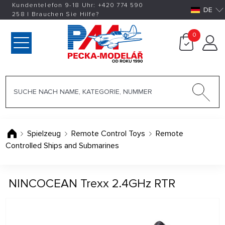
Kundentelefon 9-18 Uhr:
+420
774 590
DE
258
|
Brauchen Sie Hilfe?
0
Spielzeug
Remote Control Toys
Remote
Controlled Ships and Submarines
NINCOCEAN Trexx 2.4GHz RTR