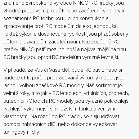
známého Evropského výrobce NINCO. RC hračky jsou
vhodné především pro děti nebo začátečníky na první
seznámení s RC technikou. Jejich konstrukce a
zpracovaní je proti RC modelům daleko jednodušší.
Taktéž výkon a dosahované rychlosti jsou přizpůsobeny
dětem a uživatelům začátečníkům. Každopádně RC
hračky NINCO patří mezi nejlepší a nejkvalitnější na trhu.
RC hračky jsou oproti RC modelům výrazně levnější.
V případě, že Vás či Vaše děti bude RC bavit, nebo si
budete chtít pořídit propracovaný výkonný model, jsou
jasnou volbou značkové RC modely. Náš sortiment je
velmi široký, a to jak v RC letadlech, vrtulnících, dronech,
autech či RC lodích. RC modely jsou výrazně pokročilejší,
rychlejší, výkonnější, s množstvím funkcí a věrnými
vlastnostmi. Na rozdíl od RC hraček se dají udržovat
pomocí náhradních dílů, nebo dokonce vylepšovat
tuningovými díly.