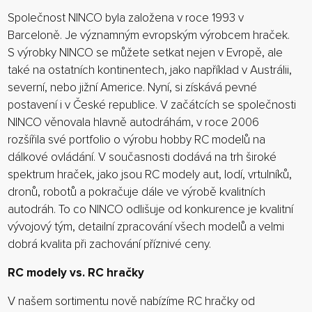
Společnost NINCO byla založena v roce 1993 v
Barceloně. Je významným evropským výrobcem hraček.
S výrobky NINCO se můžete setkat nejen v Evropě, ale
také na ostatních kontinentech, jako například v Austrálii,
severní, nebo jižní Americe. Nyní, si získává pevné
postavení i v České republice. V začátcích se společnosti
NINCO věnovala hlavně autodráhám, v roce 2006
rozšířila své portfolio o výrobu hobby RC modelů na
dálkové ovládání. V současnosti dodává na trh široké
spektrum hraček, jako jsou RC modely aut, lodí, vrtulníků,
dronů, robotů a pokračuje dále ve výrobě kvalitních
autodráh. To co NINCO odlišuje od konkurence je kvalitní
vývojový tým, detailní zpracování všech modelů a velmi
dobrá kvalita při zachování příznivé ceny.
RC modely vs. RC hračky
V našem sortimentu nově nabízíme RC hračky od