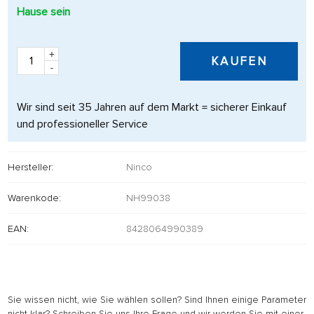
Hause sein
+
KAUFEN
-
Wir sind seit 35 Jahren auf dem Markt = sicherer Einkauf
und professioneller Service
Hersteller:
Ninco
Warenkode:
NH99038
EAN:
8428064990389
Sie wissen nicht, wie Sie wählen sollen? Sind Ihnen einige Parameter
nicht klar? Schreiben Sie uns Ihre Frage und wir werden Sie mit einer