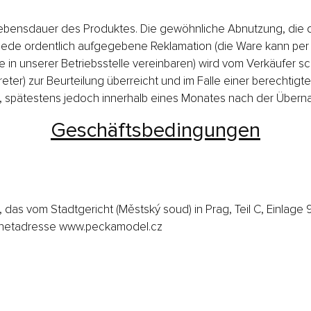
er Lebensdauer des Produktes. Die gewöhnliche Abnutzung, d
en. Jede ordentlich aufgegebene Reklamation (die Ware kann p
n unserer Betriebsstelle vereinbaren) wird vom Verkäufer schr
eter) zur Beurteilung überreicht und im Falle einer berechti
gt, spätestens jedoch innerhalb eines Monates nach der Über
Geschäftsbedingungen
 das vom Stadtgericht (Městský soud) in Prag, Teil C, Einlage 
ternetadresse www.peckamodel.cz