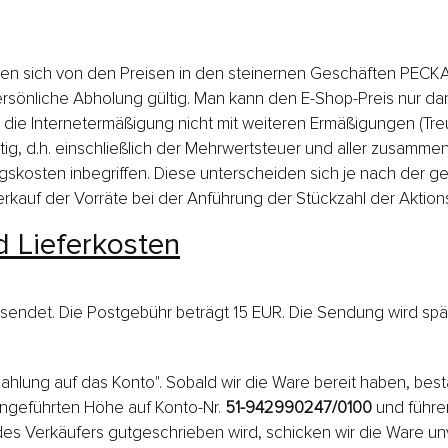
önnen sich von den Preisen in den steinernen Geschäften PEC
rsönliche Abholung gültig. Man kann den E-Shop-Preis nur 
die Internetermäßigung nicht mit weiteren Ermäßigungen (Treu
g, d.h. einschließlich der Mehrwertsteuer und aller zusamme
gskosten inbegriffen. Diese unterscheiden sich je nach der 
erkauf der Vorräte bei der Anführung der Stückzahl der Aktion
d Lieferkosten
sendet. Die Postgebühr beträgt 15 EUR. Die Sendung wird spät
ahlung auf das Konto". Sobald wir die Ware bereit haben, best
 angeführten Höhe auf Konto-Nr.
51-942990247/0100
und führen
 Verkäufers gutgeschrieben wird, schicken wir die Ware unver