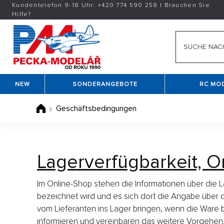
Kundentelefon 9-18 Uhr:
+420
774 590 258
|
Brauchen Sie
Hilfe?
NEW
SONDERANGEBOTE
RC MO
Geschäftsbedingungen
Lagerverfügbarkeit, O
Im Online-Shop stehen die Informationen über die L
bezeichnet wird und es sich dort die Angabe über di
vom Lieferanten ins Lager bringen, wenn die Ware be
informieren und vereinbaren das weitere Vorgehen