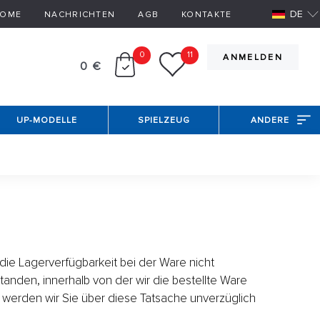
DE
OME
NACHRICHTEN
AGB
KONTAKTE
0
11
ANMELDEN
0 €
UP-MODELLE
SPIELZEUG
ANDERE
die Lagerverfügbarkeit bei der Ware nicht
tanden, innerhalb von der wir die bestellte Ware
t, werden wir Sie über diese Tatsache unverzüglich