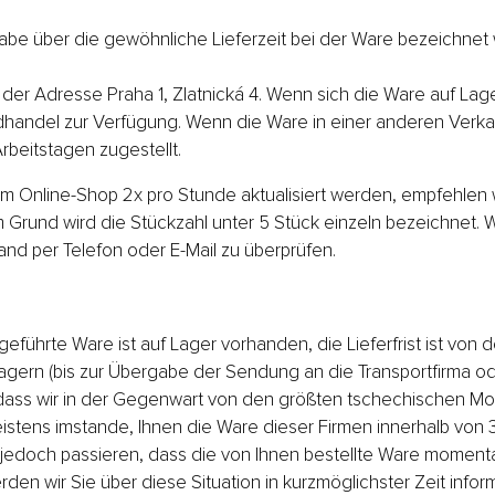
e über die gewöhnliche Lieferzeit bei der Ware bezeichnet wi
 der Adresse Praha 1, Zlatnická 4. Wenn sich die Ware auf Lag
dhandel zur Verfügung. Wenn die Ware in einer anderen Verkaufs
Arbeitstagen zugestellt.
 Online-Shop 2x pro Stunde aktualisiert werden, empfehlen wi
 Grund wird die Stückzahl unter 5 Stück einzeln bezeichnet. 
tand per Telefon oder E-Mail zu überprüfen.
eführte Ware ist auf Lager vorhanden, die Lieferfrist ist von 
agern (bis zur Übergabe der Sendung an die Transportfirma od
 dass wir in der Gegenwart von den größten tschechischen 
eistens imstande, Ihnen die Ware dieser Firmen innerhalb von
nn jedoch passieren, dass die von Ihnen bestellte Ware moment
rden wir Sie über diese Situation in kurzmöglichster Zeit infor