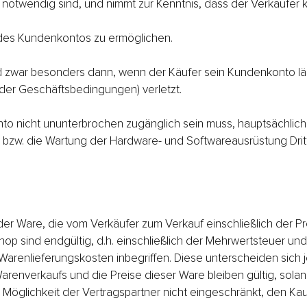
otwendig sind, und nimmt zur Kenntnis, dass der Verkäufer k
ng des Kundenkontos zu ermöglichen.
 zwar besonders dann, wenn der Käufer sein Kundenkonto läng
h der Geschäftsbedingungen) verletzt.
to nicht ununterbrochen zugänglich sein muss, hauptsächlic
bzw. die Wartung der Hardware- und Softwareausrüstung Dritt
 der Ware, die vom Verkäufer zum Verkauf einschließlich der
hop sind endgültig, d.h. einschließlich der Mehrwertsteuer 
d Warenlieferungskosten inbegriffen. Diese unterscheiden sic
renverkaufs und die Preise dieser Ware bleiben gültig, solan
Möglichkeit der Vertragspartner nicht eingeschränkt, den Kauf