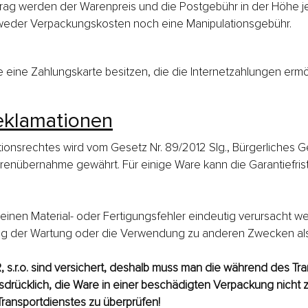
trag werden der Warenpreis und die Postgebühr in der Höhe j
 weder Verpackungskosten noch eine Manipulationsgebühr.
e eine Zahlungskarte besitzen, die die Internetzahlungen ermö
eklamationen
nsrechtes wird vom Gesetz Nr. 89/2012 Slg., Bürgerliches Ge
enübernahme gewährt. Für einige Ware kann die Garantiefrist
 einen Material- oder Fertigungsfehler eindeutig verursacht we
g der Wartung oder die Verwendung zu anderen Zwecken als
.r.o. sind versichert, deshalb muss man die während des Tr
usdrücklich, die Ware in einer beschädigten Verpackung nich
ransportdienstes zu überprüfen!