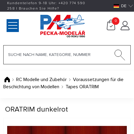
Kundentelefon 9-18 Uhr:
+420
774 590
DE
258
|
Brauchen Sie Hilfe?
0
RC Modelle und Zubehör
Voraussetzungen für die
Beschichtung von Modellen
Tapes ORATRIM
ORATRIM dunkelrot