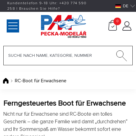
Kundentelefon 9-18 Uhr:
+420
774 590
DE
258
|
Brauchen Sie Hilfe?
0
RC-Boot für Erwachsene
Ferngesteuertes Boot für Erwachsene
Nicht nur für Erwachsene sind RC-Boote ein tolles
Geschenk – die ganze Familie wird damit „durchdrehen“
und Ihr Sommerspaß am Wasser bekommt sofort eine