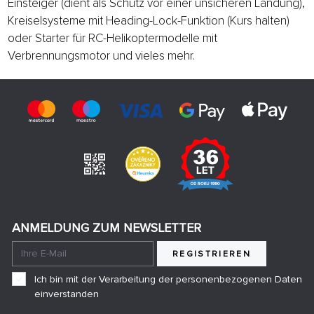
Einsteiger (dient als Schutz vor einer unsicheren Landung),
Kreiselsysteme mit Heading-Lock-Funktion (Kurs halten)
oder Starter für RC-Helikoptermodelle mit
Verbrennungsmotor und vieles mehr.
ANMELDUNG ZUM NEWSLETTER
REGISTRIEREN
Ich bin mit der Verarbeitung der personenbezogenen Daten
einverstanden