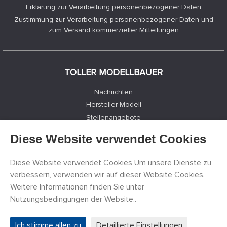
Erklärung zur Verarbeitung personenbezogener Daten
Zustimmung zur Verarbeitung personenbezogener Daten und
zum Versand kommerzieller Mitteilungen
TOLLER MODELLBAUER
Nachrichten
Hersteller Modell
Stellenangebote
Kontakte
Diese Website verwendet Cookies
Registrierung
Datenschutz
Diese Website verwendet Cookies Um unsere Dienste zu
Cookies Einstellungen
verbessern, verwenden wir auf dieser Website Cookies.
Facebook
Weitere Informationen finden Sie unter
Nutzungsbedingungen der Website..
©
PECKA MODELÁŘ s.r.o.
2011 - 2026. Alle Rechte
Ich stimme allen zu
Detaillierte Einstellungen