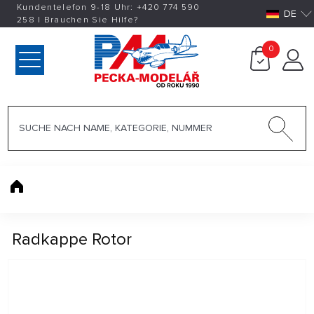
Kundentelefon 9-18 Uhr:
+420
774 590
DE
258
|
Brauchen Sie Hilfe?
0
Radkappe Rotor