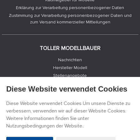
Erklärung zur Verarbeitung personenbezogener Daten
Zustimmung zur Verarbeitung personenbezogener Daten und
zum Versand kommerzieller Mitteilungen
TOLLER MODELLBAUER
Nachrichten
Hersteller Modell
Stellenangebote
Kontakte
Diese Website verwendet Cookies
Registrierung
Datenschutz
Diese Website verwendet Cookies Um unsere Dienste zu
Cookies Einstellungen
verbessern, verwenden wir auf dieser Website Cookies.
Facebook
Weitere Informationen finden Sie unter
Nutzungsbedingungen der Website..
©
PECKA MODELÁŘ s.r.o.
2011 - 2026. Alle Rechte