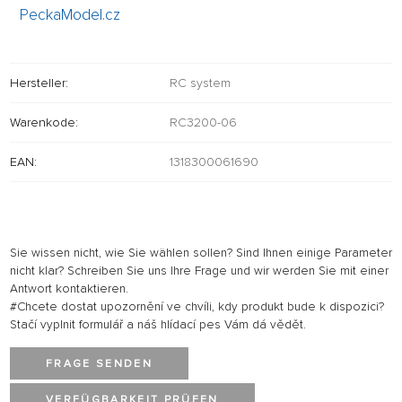
PeckaModel.cz
Hersteller:
RC system
Warenkode:
RC3200-06
EAN:
1318300061690
Sie wissen nicht, wie Sie wählen sollen? Sind Ihnen einige Parameter
nicht klar? Schreiben Sie uns Ihre Frage und wir werden Sie mit einer
Antwort kontaktieren.
#Chcete dostat upozornění ve chvíli, kdy produkt bude k dispozici?
Stačí vyplnit formulář a náš hlídací pes Vám dá vědět.
FRAGE SENDEN
VERFÜGBARKEIT PRÜFEN