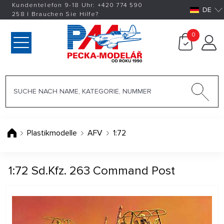
Kundentelefon 9-18 Uhr:
+420
774 590
DE
258
|
Brauchen Sie Hilfe?
0
Plastikmodelle
AFV
1:72
1:72 Sd.Kfz. 263 Command Post