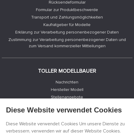
Rücksendeformular
Formular zur Produktbeschwerde
Transport und Zahlungsmöglichkeiten
Kaufratgeber für Modelle
Erklärung zur Verarbeitung personenbezogener Daten
Zustimmung zur Verarbeitung personenbezogener Daten und
zum Versand kommerzieller Mitteilungen
TOLLER MODELLBAUER
Nachrichten
Hersteller Modell
Stellenangebote
Kontakte
Diese Website verwendet Cookies
Registrierung
Datenschutz
Diese Website verwendet Cookies Um unsere Dienste zu
Cookies Einstellungen
verbessern, verwenden wir auf dieser Website Cookies.