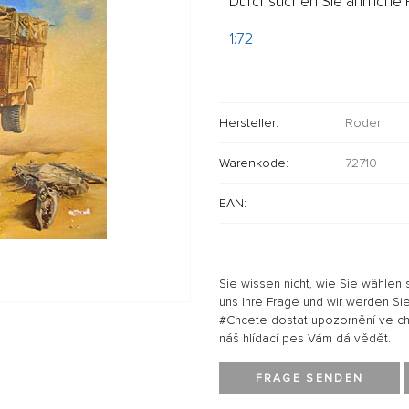
Durchsuchen Sie ähnliche P
1:72
Hersteller:
Roden
Warenkode:
72710
EAN:
Sie wissen nicht, wie Sie wählen 
uns Ihre Frage und wir werden Sie
#Chcete dostat upozornění ve chví
náš hlídací pes Vám dá vědět.
FRAGE SENDEN