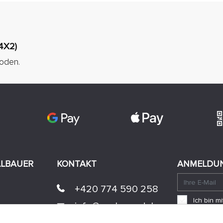
4X2)
Roden.
LLBAUER
KONTAKT
ANMELDUN
+420 774 590 258
Ich bin 
info@
peckamodel.cz
einverst