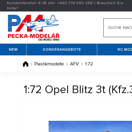
Kundentelefon 9-18 Uhr:
+420
774 590 258
|
Brauchen Sie
Hilfe?
NEW
SONDERANGEBOTE
RC MO
Plastikmodelle
AFV
1:72
1:72 Opel Blitz 3t (Kfz