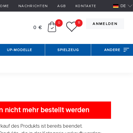
DE
OME
NACHRICHTEN
AGB
KONTAKTE
0
11
ANMELDEN
0 €
UP-MODELLE
SPIELZEUG
ANDERE
 nicht mehr bestellt werden
erkauf des Produkts ist bereits beendet.