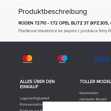
Produktbeschreibung
RODEN 72710 - 1:72 OPEL BLITZ 3T (KFZ.305, 
Plastiková stavebnice ke slepení z produkce firmy 
ALLES ÜBER DEN
TOLLER MODE
EINKAUF
Nachrichten
Lagerverfügbarkeit
Hersteller Modell
Rücksendeformular
Stellenangebote
Formular zur Produktbeschwerde