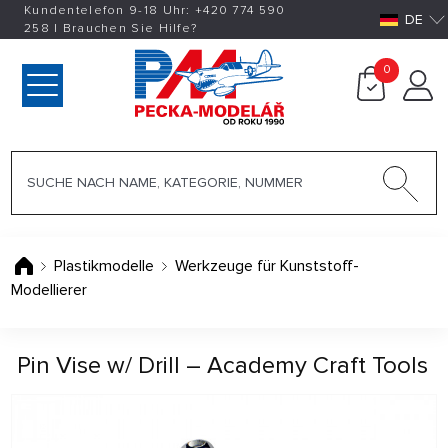
Kundentelefon 9-18 Uhr:
+420
774 590
DE
258
|
Brauchen Sie Hilfe?
0
Plastikmodelle
Werkzeuge für Kunststoff-
Modellierer
Pin Vise w/ Drill – Academy Craft Tools