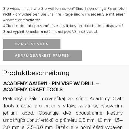
Sie wissen nicht, wie Sie wählen sollen? Sind Ihnen einige Parameter
nicht klar? Schreiben Sie uns Ihre Frage und wir werden Sie mit einer
Antwort kontaktieren.
#Chcete dostat upozornění ve chvíli, kdy produkt bude k dispozici?
Stačí vyplnit formulář a náš hlídací pes Vám dá vědět.
FRAGE SENDEN
VERFÜGBARKEIT PRÜFEN
Produktbeschreibung
ACADEMY AA15911 - PIN VISE W/ DRILL –
ACADEMY CRAFT TOOLS
Praktický držák (minivrtačka) ze série Academy Craft
Tools určená pro práci s vrtáky, závitníky, rýsovacími
jehlami apod. Obsahuje dvě oboustranné kleštiny
umožňující upnutí vrtáků o průměru 0,5 mm, 1,0 mm, 1,5–
2,0 mm a 2,5–3,0 mm. Držák je v horní části vybaven