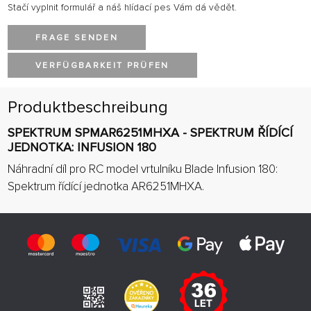
Stačí vyplnit formulář a náš hlídací pes Vám dá vědět.
FRAGE SENDEN
VERFÜGBARKEIT PRÜFEN
Produktbeschreibung
SPEKTRUM SPMAR6251MHXA - SPEKTRUM ŘÍDÍCÍ
JEDNOTKA: INFUSION 180
Náhradní díl pro RC model vrtulníku Blade Infusion 180:
Spektrum řídící jednotka AR6251MHXA.