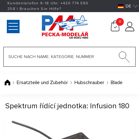
Kundentelefon 9-18 Uhr:
+420
774 590
DE
258
|
Brauchen Sie Hilfe?
0
Ersatzteile und Zubehör
Hubschrauber
Blade
Spektrum řídící jednotka: Infusion 180