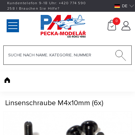
Kundentelefon 9-18 Uhr:
+420
774 590
DE
258
|
Brauchen Sie Hilfe?
0
Linsenschraube M4x10mm (6x)