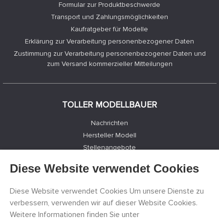
Formular zur Produktbeschwerde
Transport und Zahlungsmöglichkeiten
Kaufratgeber für Modelle
Erklärung zur Verarbeitung personenbezogener Daten
Zustimmung zur Verarbeitung personenbezogener Daten und
zum Versand kommerzieller Mitteilungen
TOLLER MODELLBAUER
Nachrichten
Hersteller Modell
Stellenangebote
Kontakte
Diese Website verwendet Cookies
Registrierung
Datenschutz
Diese Website verwendet Cookies Um unsere Dienste zu
Cookies Einstellungen
verbessern, verwenden wir auf dieser Website Cookies.
Facebook
Weitere Informationen finden Sie unter