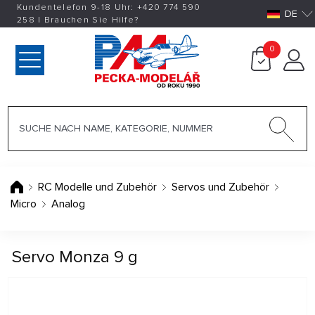
Kundentelefon 9-18 Uhr:
+420
774 590
DE
258
|
Brauchen Sie Hilfe?
0
RC Modelle und Zubehör
Servos und Zubehör
Micro
Analog
Servo Monza 9 g