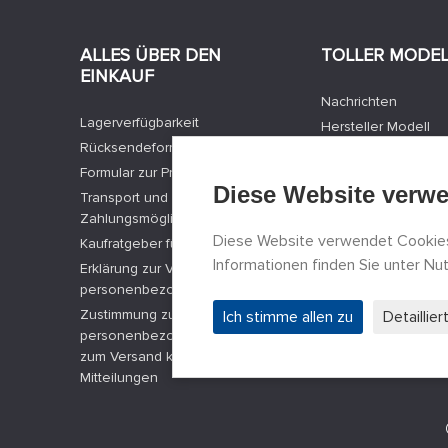
ALLES ÜBER DEN
TOLLER MODE
EINKAUF
Nachrichten
Lagerverfügbarkeit
Hersteller Modell
Rücksendeformular
Stellenangebote
Formular zur Produktbeschwerde
Kontakte
Diese Website verw
Transport und
Registrierung
Zahlungsmöglichkeiten
Datenschutz
Diese Website verwendet Cookies
Kaufratgeber für Modelle
Cookies Einstellun
Informationen finden Sie unter N
Erklärung zur Verarbeitung
Facebook
personenbezogener Daten
Zustimmung zur Verarbeitung
Ich stimme allen zu
Detaillie
personenbezogener Daten und
zum Versand kommerzieller
Mitteilungen