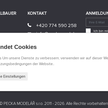
LLBAUER
KONTAKT
ANMELDUN
+420 774 590 258
Ich bin 
info@
peckamodel.cz
einverst
STEINGESCHÄFTE
endet Cookies
3x Prag
 Um unsere Dienste zu verbessern, verwenden wir auf dieser We
gen
utzungsbedingungen der Website..
rte Einstellungen
©
PECKA MODELÁŘ s.r.o.
2011 - 2026. Alle Rechte vorbehalten