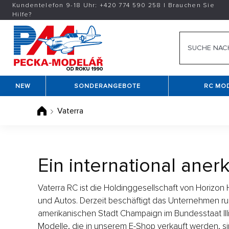
Kundentelefon 9-18 Uhr:
+420
774 590 258
|
Brauchen Sie
Hilfe?
NEW
SONDERANGEBOTE
RC MO
Vaterra
Ein international ane
Vaterra RC ist die Holdinggesellschaft von Horizon 
und Autos. Derzeit beschäftigt das Unternehmen rund
amerikanischen Stadt Champaign im Bundesstaat Illin
Modelle, die in unserem E-Shop verkauft werden, si