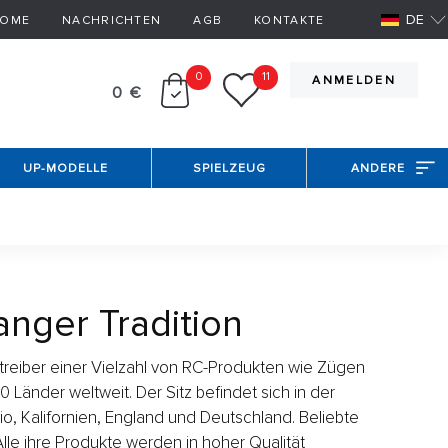
DE
OME
NACHRICHTEN
AGB
KONTAKTE
0
11
ANMELDEN
0 €
UP-MODELLE
SPIELZEUG
ANDERE
anger Tradition
ertreiber einer Vielzahl von RC-Produkten wie Zügen
 Länder weltweit. Der Sitz befindet sich in der
io, Kalifornien, England und Deutschland. Beliebte
lle ihre Produkte werden in hoher Qualität