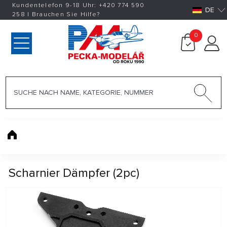
Kundentelefon 9-18 Uhr:
+420
774 590
DE
258
|
Brauchen Sie Hilfe?
0
Scharnier Dämpfer (2pc)