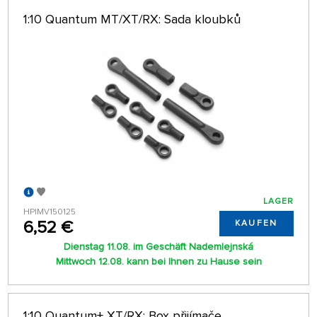
1:10 Quantum MT/XT/RX: Sada kloubků
LAGER
HPIMV150125
6,52 €
KAUFEN
Dienstag 11.08. im Geschäft Nademlejnská
Mittwoch 12.08. kann bei Ihnen zu Hause sein
1:10 Quantum+ XT/RX: Box přijímače