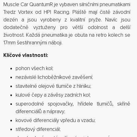
Muscle Car QuantumR je vybaven silničními pneumatikami
Tredz Vortex od HPI Racing. Pláště mají čistě závodní
dezén a jsou vyrobeny z kvalitní pryže. Navíc jsou
dodatečně vyztuženy pro větší odolnost a delší
životnost. Každá pneumatika je obuta na retro kolech se
17mm šestihrannými náboji.
Klíčové vlastnosti:
pohon všech kol;
nezávislé lichoběžníkové zavěšení;
stavitelné olejové tlumiče z hliníku;
kulové čepy a závěsy zadních kol;
superodolné spojovačky, hřídele tlumičů, skříně
diferenciálů a nápravy;
kovové diferenciály vpředu a vzadu;
středový diferenciál;