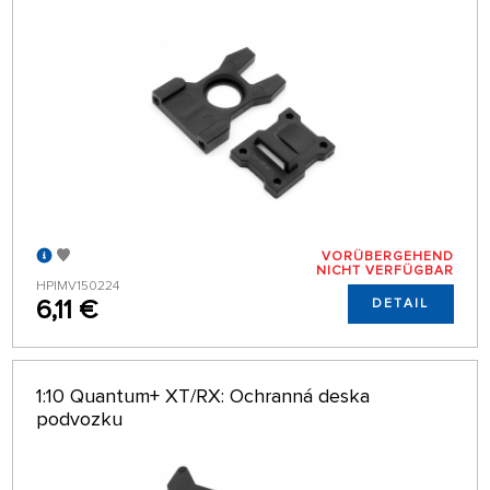
VORÜBERGEHEND
NICHT VERFÜGBAR
HPIMV150224
6,11 €
DETAIL
1:10 Quantum+ XT/RX: Ochranná deska
podvozku