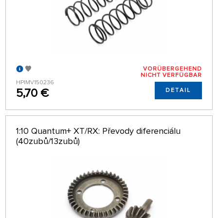
VORÜBERGEHEND
NICHT VERFÜGBAR
HPIMV150236
5,70 €
DETAIL
1:10 Quantum+ XT/RX: Převody diferenciálu
(40zubů/13zubů)