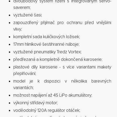
dvoubodový systém řízení s integrovaným servo-
saverem;
vyztužené šasi;
zapouzdřený přijímač pro ochranu před vnějšími
vlivy;
kompletní sada kuličkových ložisek;
17mm hliníkové šestihranné náboje;
vyztužené pneumatiky Tredz Vortex;
předřezaná a kompletně dokončená karoserie;
plastové díly karoserie - s více variantami makety
přeplňování;
model je k dispozici v několika barevných
variantách;
možnost napájení až 4S LiPo akumulátory;
výkonný střídavý motor;
voděodolný 120A regulátor otáček;