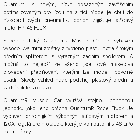
Quantum+ s novým, nízko posazeným zavěšením
optimalizovaným pro jízdu na silnici. Model je obut do
nízkoprofilových pneumatik, pohon zajišťuje střídavý
motor HPI 4S FLUX.
Superrealistický QuantumR Muscle Car je vybaven
vysoce kvalitními zrcátky z tvrdého plastu, extra širokým
předním splitterem a výrazným zadním spoilerem. A
možná to nejlepší ze všeho jsou dvě maketová
provedení přeplňování, kterými lze model libovolně
osadit. Skvělý vzhled navíc podtrhují plastový přední a
zadní splitter a difuzor.
QuantumR Muscle Car využívá stejnou pohonnou
jednotku jako jeho brácha QuantumR Race Truck. Je
vybaven ohromujícím výkonným střídavým motorem a
120A regulátorem otáček, který je kompatibilní s 4S LiPo
akumulátory.