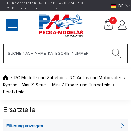
Kundentelefon 9-18 Uhr:
+420
774 590
DE
258
|
Brauchen Sie Hilfe?
0
RC Modelle und Zubehör
RC Autos und Motorräder
Kyosho - Mini-Z-Serie
Mini-Z Ersatz-und Tuningteile
Ersatzteile
Ersatzteile
Filterung anzeigen