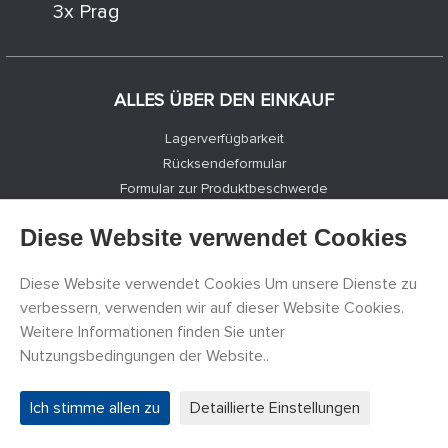
3x Prag
ALLES ÜBER DEN EINKAUF
Lagerverfügbarkeit
Rücksendeformular
Formular zur Produktbeschwerde
Transport und Zahlungsmöglichkeiten
Diese Website verwendet Cookies
Kaufratgeber für Modelle
Erklärung zur Verarbeitung personenbezogener Daten
Diese Website verwendet Cookies Um unsere Dienste zu
Zustimmung zur Verarbeitung personenbezogener Daten und
verbessern, verwenden wir auf dieser Website Cookies.
zum Versand kommerzieller Mitteilungen
Weitere Informationen finden Sie unter
Nutzungsbedingungen der Website..
TOLLER MODELLBAUER
Ich stimme allen zu
Detaillierte Einstellungen
Nachrichten