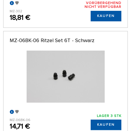
VORÜBERGEHEND
NICHT VERFÜGBAR
MZ-302
18,81 €
KAUFEN
MZ-06BK-06 Ritzel Set 6T - Schwarz
LAGER 3 STK
MZ-06BK-06
14,71 €
KAUFEN