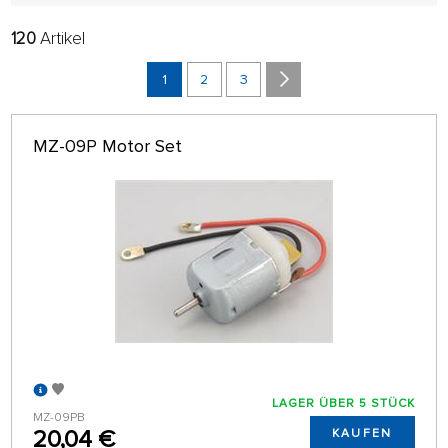
120
Artikel
FILTER:
HERSTELLER
1
2
3
ZWEIGSTELLE
MZ-09P Motor Set
nur auf Lager
SORTIEREN:
MEISTVERKAUFT
32 AUF SEITE
LAGER ÜBER 5 STÜCK
MZ-09PB
20,04 €
KAUFEN