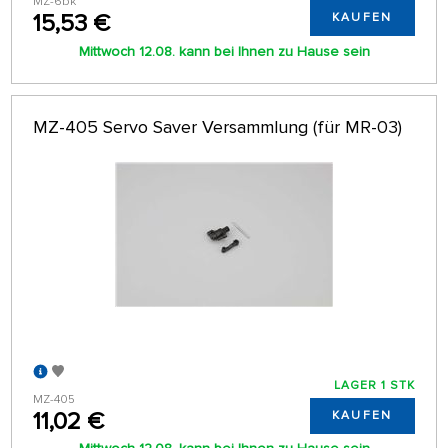
MZ-6bk
15,53 €
KAUFEN
Mittwoch 12.08. kann bei Ihnen zu Hause sein
MZ-405 Servo Saver Versammlung (für MR-03)
LAGER 1 STK
MZ-405
11,02 €
KAUFEN