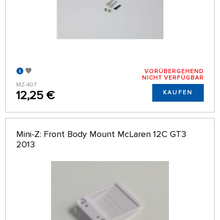
VORÜBERGEHEND
NICHT VERFÜGBAR
MZ-407
12,25 €
KAUFEN
Mini-Z: Front Body Mount McLaren 12C GT3
2013