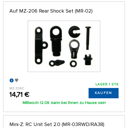
Auf MZ-206 Rear Shock Set (MR-02)
LAGER 1 STK
MZ-206C
14,71 €
KAUFEN
Mittwoch 12.08. kann bei Ihnen zu Hause sein
Mini-Z: RC Unit Set 2.0 (MR-03RWD/RA38)