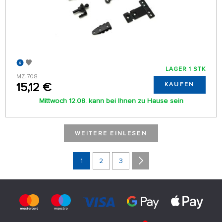
LAGER 1 STK
MZ-708
15,12 €
KAUFEN
Mittwoch 12.08. kann bei Ihnen zu Hause sein
WEITERE EINLESEN
1
2
3