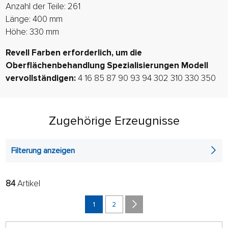
Anzahl der Teile: 261
Länge: 400 mm
Höhe: 330 mm
Revell Farben erforderlich, um die
Oberflächenbehandlung Spezialisierungen Modell
vervollständigen:
4 16 85 87 90 93 94 302 310 330 350
Zugehörige Erzeugnisse
Filterung anzeigen
84
Artikel
FILTER:
SORTIEREN:
ALPHABETISCH
1
2
nur auf Lager
64 AUF SEITE