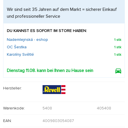
Wir sind seit 35 Jahren auf dem Markt = sicherer Einkauf
und professioneller Service
DU KANNST ES SOFORT IM STORE HABEN:
Nademlejnská - eshop
1 stk
OC Šestka
1 stk
Karolíny Světlé
1 stk
Dienstag 11.08. kann bei Ihnen zu Hause sein
Hersteller:
Warenkode:
5408
405408
EAN:
4009803054087