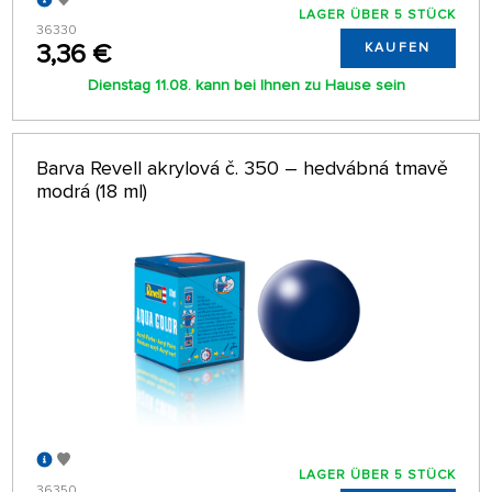
LAGER ÜBER 5 STÜCK
36330
3,36 €
KAUFEN
Dienstag 11.08. kann bei Ihnen zu Hause sein
Barva Revell akrylová č. 350 – hedvábná tmavě
modrá (18 ml)
LAGER ÜBER 5 STÜCK
36350