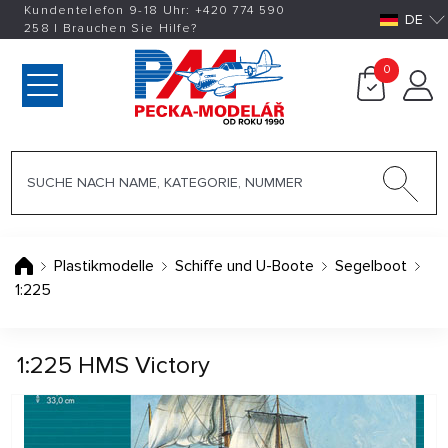
Kundentelefon 9-18 Uhr:
+420
774 590
DE
258
|
Brauchen Sie Hilfe?
0
Plastikmodelle
Schiffe und U-Boote
Segelboot
1:225
1:225 HMS Victory