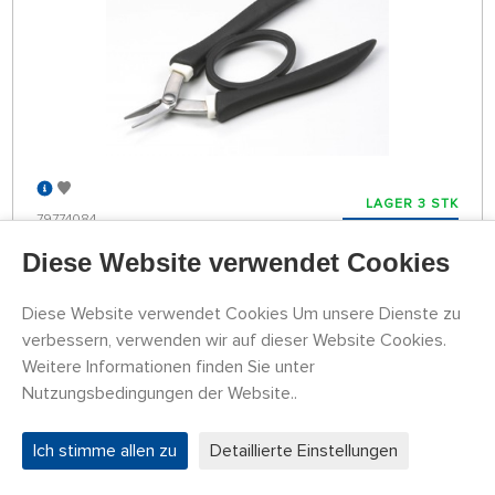
LAGER 3 STK
79774084
23,57 €
KAUFEN
Diese Website verwendet Cookies
Dienstag 11.08. kann bei Ihnen zu Hause sein
Diese Website verwendet Cookies Um unsere Dienste zu
verbessern, verwenden wir auf dieser Website Cookies.
Sharp Pointed Side Cutter with Slim Jaw
Weitere Informationen finden Sie unter
Nutzungsbedingungen der Website..
Ich stimme allen zu
Detaillierte Einstellungen