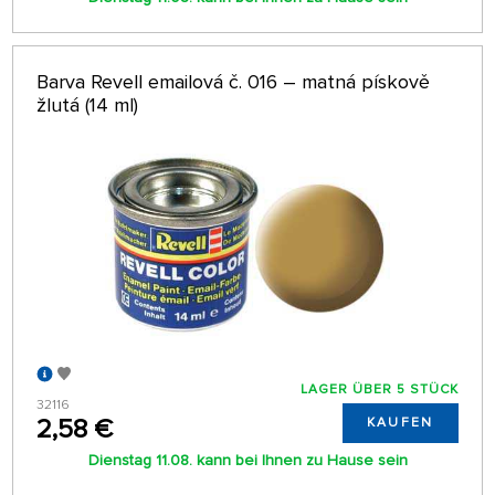
Barva Revell emailová č. 016 – matná pískově
žlutá (14 ml)
LAGER ÜBER 5 STÜCK
32116
2,58 €
KAUFEN
Dienstag 11.08. kann bei Ihnen zu Hause sein