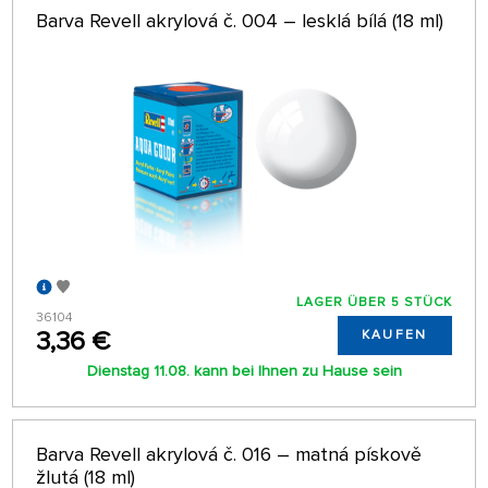
Barva Revell akrylová č. 004 – lesklá bílá (18 ml)
LAGER ÜBER 5 STÜCK
36104
3,36 €
KAUFEN
Dienstag 11.08. kann bei Ihnen zu Hause sein
Barva Revell akrylová č. 016 – matná pískově
žlutá (18 ml)