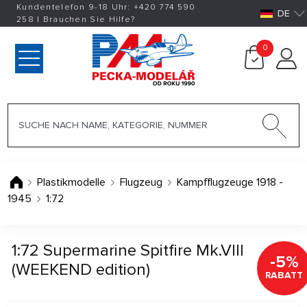
Kundentelefon 9-18 Uhr:
+420
774 590
DE
258
|
Brauchen Sie Hilfe?
0
Plastikmodelle
Flugzeug
Kampfflugzeuge 1918 -
1945
1:72
1:72 Supermarine Spitfire Mk.VIII
-5%
(WEEKEND edition)
RABATT