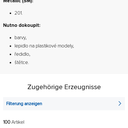
Metallic (SM):
201.
Nutno dokoupit:
barvy,
lepidlo na plastikové modely,
ředidlo,
štětce.
Zugehörige Erzeugnisse
Filterung anzeigen
100
Artikel
FILTER:
SORTIEREN: