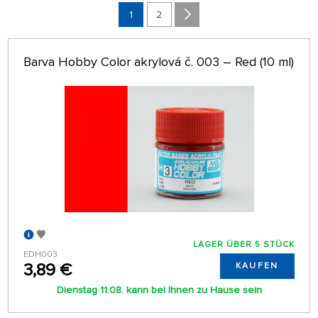
ALPHABETISCH
1
2
nur auf Lager
64 AUF SEITE
Barva Hobby Color akrylová č. 003 – Red (10 ml)
LAGER ÜBER 5 STÜCK
EDH003
3,89 €
KAUFEN
Dienstag 11.08. kann bei Ihnen zu Hause sein