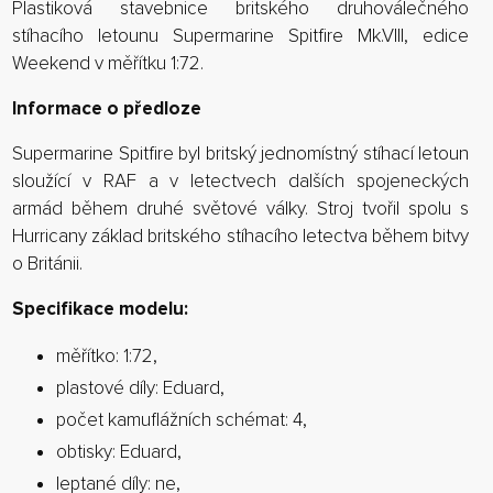
Plastiková stavebnice britského druhoválečného
stíhacího letounu Supermarine Spitfire Mk.VIII, edice
Weekend v měřítku 1:72.
Informace o předloze
Supermarine Spitfire byl britský jednomístný stíhací letoun
sloužící v RAF a v letectvech dalších spojeneckých
armád během druhé světové války. Stroj tvořil spolu s
Hurricany základ britského stíhacího letectva během bitvy
o Británii.
Specifikace modelu:
měřítko: 1:72,
plastové díly: Eduard,
počet kamuflážních schémat: 4,
obtisky: Eduard,
leptané díly: ne,