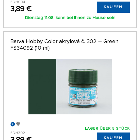
EDH094
3,89 €
KAUFEN
Dienstag 11.08. kann bei Ihnen zu Hause sein
Barva Hobby Color akrylová č. 302 – Green
FS34092 (10 ml)
LAGER ÜBER 5 STÜCK
EDH302
3,89 €
KAUFEN