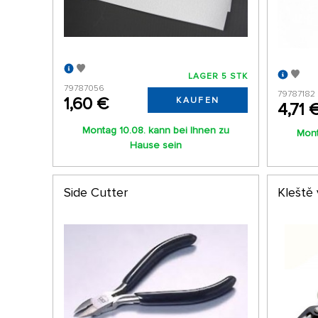
LAGER 5 STK
79787056
79787182
1,60 €
KAUFEN
4,71 
Montag 10.08. kann bei Ihnen zu
Mont
Hause sein
Side Cutter
Kleště 