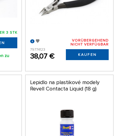
ER 3 STK
VORÜBERGEHEND
EN
NICHT VERFÜGBAR
79774123
38,07 €
KAUFEN
en zu
Lepidlo na plastikové modely
Revell Contacta Liquid (18 g)