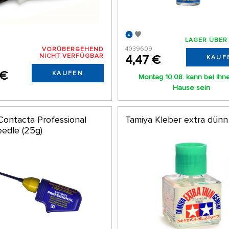
LAGER ÜBER
4039609
VORÜBERGEHEND
NICHT VERFÜGBAR
4,47 €
KAUF
5
 €
KAUFEN
Montag 10.08. kann bei Ihn
Hause sein
Contacta Professional
Tamiya Kleber extra dünn
eedle (25g)