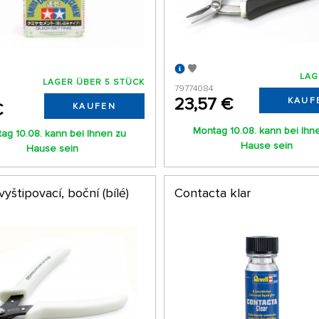
LAG
LAGER ÜBER 5 STÜCK
79774084
23,57 €
KAUF
€
KAUFEN
Montag 10.08. kann bei Ihn
ag 10.08. kann bei Ihnen zu
Hause sein
Hause sein
vyštipovací, boční (bílé)
Contacta klar