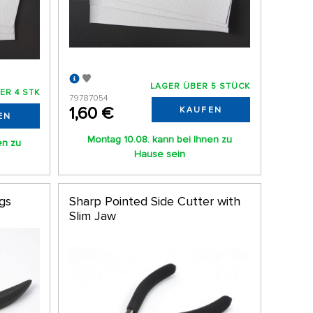
LAGER ÜBER 5 STÜCK
ER 4 STK
79787054
1,60 €
KAUFEN
EN
Montag 10.08. kann bei Ihnen zu
en zu
Hause sein
ngs
Sharp Pointed Side Cutter with
Slim Jaw