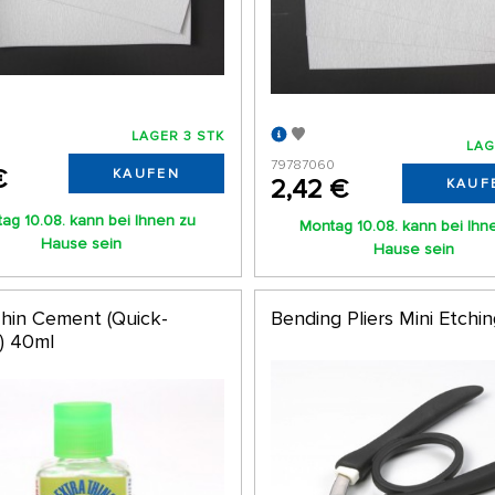
LAGER 3 STK
LAG
79787060
€
KAUFEN
2,42 €
KAUF
ag 10.08. kann bei Ihnen zu
Montag 10.08. kann bei Ihn
Hause sein
Hause sein
Thin Cement (Quick-
Bending Pliers Mini Etchi
g) 40ml