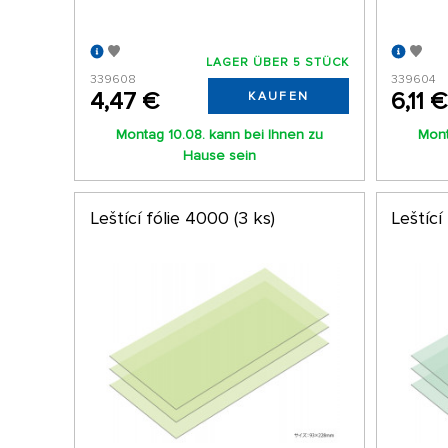
LAGER ÜBER 5 STÜCK
339608
339604
4,47 €
6,11 €
KAUFEN
Montag 10.08. kann bei Ihnen zu
Mont
Hause sein
Leštící fólie 4000 (3 ks)
Leštící