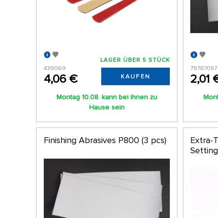
LAGER ÜBER 5 STÜCK
439069
79787057
4,06 €
2,01 
KAUFEN
Montag 10.08. kann bei Ihnen zu
Mont
Hause sein
Finishing Abrasives P800 (3 pcs)
Extra-
Settin