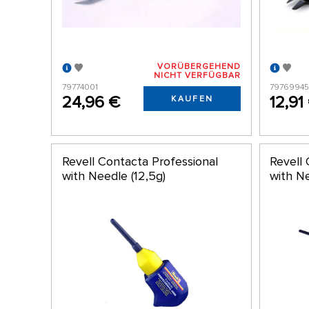
VORÜBERGEHEND
NICHT VERFÜGBAR
79774001
7976994
24,96 €
12,91
KAUFEN
Revell Contacta Professional
Revell 
with Needle (12,5g)
with N