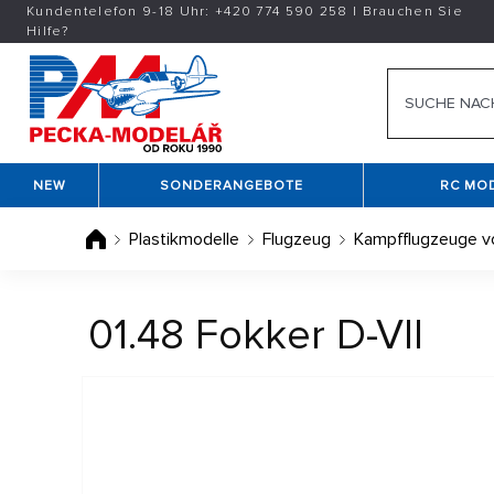
Kundentelefon 9-18 Uhr:
+420
774 590 258
|
Brauchen Sie
Hilfe?
NEW
SONDERANGEBOTE
RC MO
Plastikmodelle
Flugzeug
Kampfflugzeuge v
01.48 Fokker D-VII