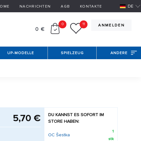
DE
OME
NACHRICHTEN
AGB
KONTAKTE
0
11
ANMELDEN
0 €
UP-MODELLE
SPIELZEUG
ANDERE
DU KANNST ES SOFORT IM
5,70 €
STORE HABEN:
1
OC Šestka
stk