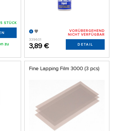
 5 STÜCK
VORÜBERGEHEND
EN
NICHT VERFÜGBAR
339601
en zu
3,89 €
DETAIL
Fine Lapping Film 3000 (3 pcs)