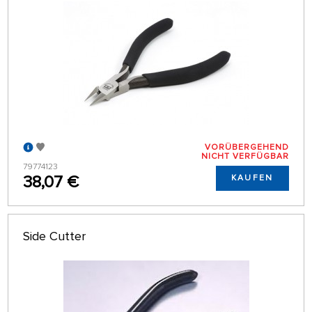
VORÜBERGEHEND
NICHT VERFÜGBAR
79774123
38,07 €
KAUFEN
Side Cutter