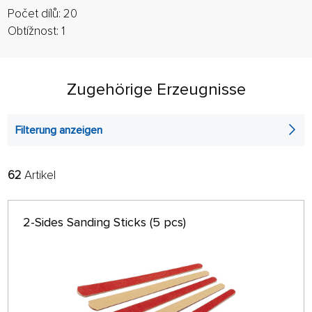
Počet dílů: 20
Obtížnost: 1
Zugehörige Erzeugnisse
Filterung anzeigen
62
Artikel
FILTER:
SORTIEREN:
ALPHABETISCH
nur auf Lager
2-Sides Sanding Sticks (5 pcs)
64 AUF SEITE