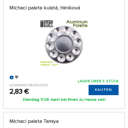
Míchací paleta kulatá, hliníková
LAGER ÜBER 5 STÜCK
GSW8436574500530ES
2,83 €
KAUFEN
Dienstag 11.08. kann bei Ihnen zu Hause sein
Michací paleta Tamiya