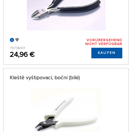
VORÜBERGEHEND
NICHT VERFÜGBAR
79774001
24,96 €
KAUFEN
Kleště vyštipovací, boční (bílé)