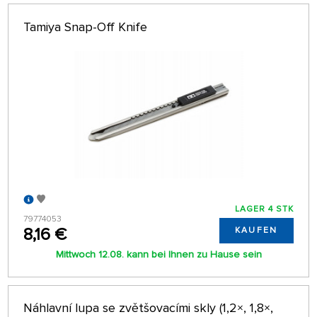
Tamiya Snap-Off Knife
LAGER 4 STK
79774053
8,16 €
KAUFEN
Mittwoch 12.08. kann bei Ihnen zu Hause sein
Náhlavní lupa se zvětšovacími skly (1,2×, 1,8×,