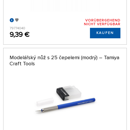
VORÜBERGEHEND
NICHT VERFÜGBAR
79774040
9,39 €
KAUFEN
Modelářský nůž s 25 čepelemi (modrý) – Tamiya
Craft Tools