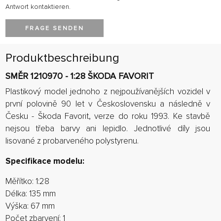
Antwort kontaktieren.
FRAGE SENDEN
Produktbeschreibung
SMĚR 1210970 - 1:28 ŠKODA FAVORIT
Plastikový model jednoho z nejpoužívanějších vozidel v
první polovině 90 let v Československu a následně v
Česku - Škoda Favorit, verze do roku 1993. Ke stavbě
nejsou třeba barvy ani lepidlo. Jednotlivé díly jsou
lisované z probarveného polystyrenu.
Specifikace modelu:
Měřítko: 1:28
Délka: 135 mm
Výška: 67 mm
Počet zbarvení: 1