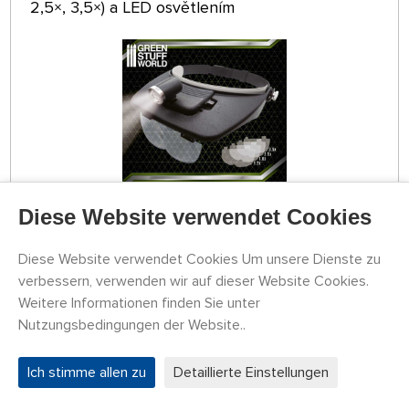
2,5×, 3,5×) a LED osvětlením
Diese Website verwendet Cookies
LAGER 5 STK
GSW8436574507447ES
Diese Website verwendet Cookies Um unsere Dienste zu
27,42 €
KAUFEN
verbessern, verwenden wir auf dieser Website Cookies.
Dienstag 11.08. kann bei Ihnen zu Hause sein
Weitere Informationen finden Sie unter
Nutzungsbedingungen der Website..
Shears Radierungen
Ich stimme allen zu
Detaillierte Einstellungen