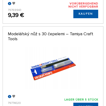
VORÜBERGEHEND
NICHT VERFÜGBAR
79769943
9,39 €
KAUFEN
Modelářský nůž s 30 čepelemi – Tamiya Craft
Tools
LAGER ÜBER 5 STÜCK
79774020