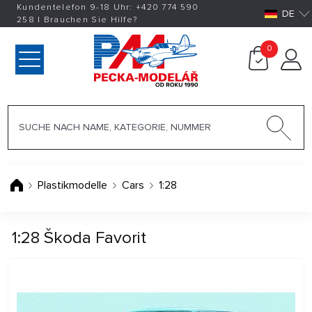
Kundentelefon 9-18 Uhr:
+420
774 590
DE
258
|
Brauchen Sie Hilfe?
0
Plastikmodelle
Cars
1:28
1:28 Škoda Favorit