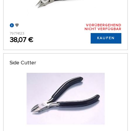
VORÜBERGEHEND
NICHT VERFÜGBAR
79774123
38,07 €
KAUFEN
Side Cutter