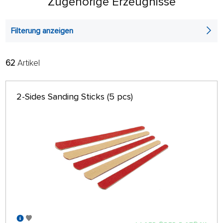
Zugehörige Erzeugnisse
Filterung anzeigen
62
Artikel
FILTER:
SORTIEREN:
ALPHABETISCH
nur auf Lager
2-Sides Sanding Sticks (5 pcs)
64 AUF SEITE