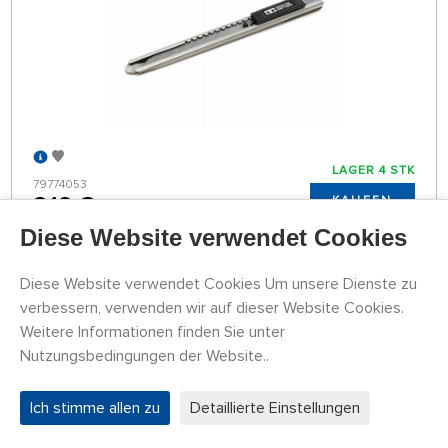
LAGER 4 STK
79774053
8,16 €
KAUFEN
Diese Website verwendet Cookies
Dienstag 11.08. kann bei Ihnen zu Hause sein
Diese Website verwendet Cookies Um unsere Dienste zu
verbessern, verwenden wir auf dieser Website Cookies.
Náhlavní lupa se zvětšovacími skly (1,2×, 1,8×,
2,5×, 3,5×) a LED osvětlením
Weitere Informationen finden Sie unter
Nutzungsbedingungen der Website..
Ich stimme allen zu
Detaillierte Einstellungen