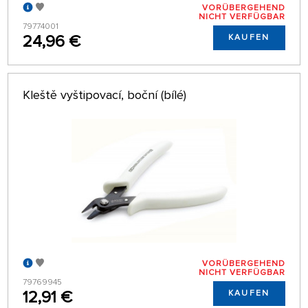
VORÜBERGEHEND
NICHT VERFÜGBAR
79774001
24,96 €
KAUFEN
Kleště vyštipovací, boční (bílé)
VORÜBERGEHEND
NICHT VERFÜGBAR
79769945
12,91 €
KAUFEN