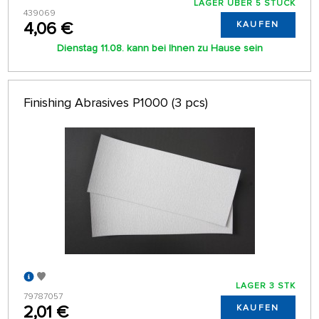
LAGER ÜBER 5 STÜCK
439069
4,06 €
KAUFEN
Dienstag 11.08. kann bei Ihnen zu Hause sein
Finishing Abrasives P1000 (3 pcs)
LAGER 3 STK
79787057
2,01 €
KAUFEN