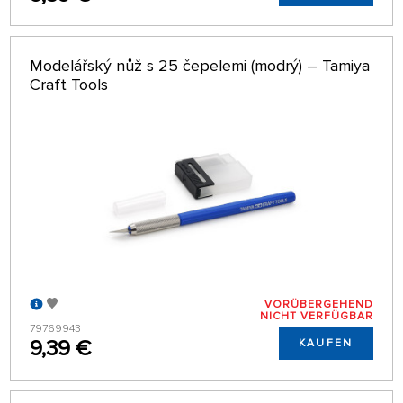
Modelářský nůž s 25 čepelemi (modrý) – Tamiya
Craft Tools
VORÜBERGEHEND
NICHT VERFÜGBAR
79769943
9,39 €
KAUFEN