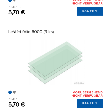
VORÜBERGEHEND
NICHT VERFÜGBAR
79787185
5,70 €
KAUFEN
Leštící fólie 6000 (3 ks)
VORÜBERGEHEND
NICHT VERFÜGBAR
79787186
5,70 €
KAUFEN