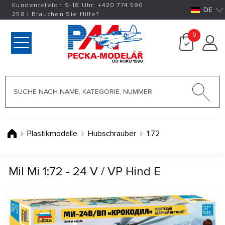
Kundentelefon 9-18 Uhr:
+420
774 590
DE
258
|
Brauchen Sie Hilfe?
0
Plastikmodelle
Hubschrauber
1:72
Mil Mi 1:72 - 24 V / VP Hind E