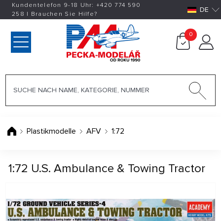
Kundentelefon 9-18 Uhr:
+420
774 590
DE
258
|
Brauchen Sie Hilfe?
0
Plastikmodelle
AFV
1:72
1:72 U.S. Ambulance & Towing Tractor