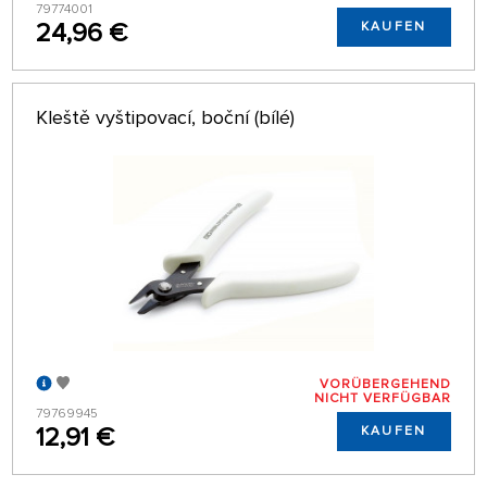
79774001
24,96 €
KAUFEN
Kleště vyštipovací, boční (bílé)
VORÜBERGEHEND
NICHT VERFÜGBAR
79769945
12,91 €
KAUFEN