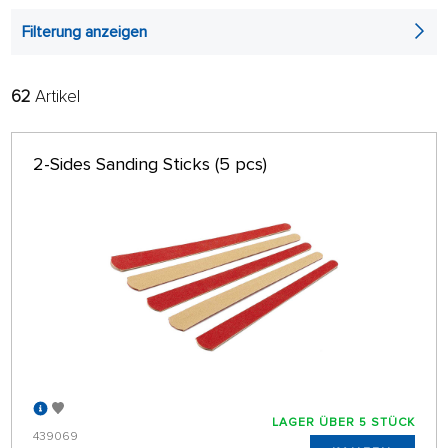
Filterung anzeigen
62
Artikel
FILTER:
SORTIEREN:
ALPHABETISCH
nur auf Lager
2-Sides Sanding Sticks (5 pcs)
64 AUF SEITE
LAGER ÜBER 5 STÜCK
439069