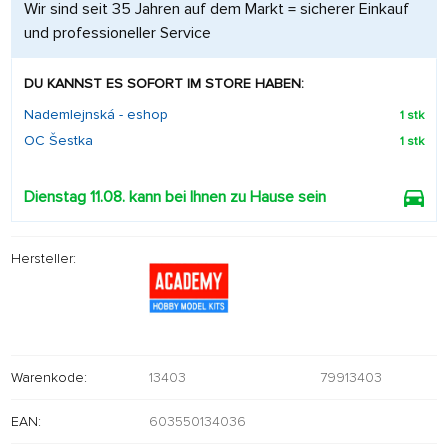
Wir sind seit 35 Jahren auf dem Markt = sicherer Einkauf
und professioneller Service
DU KANNST ES SOFORT IM STORE HABEN:
Nademlejnská - eshop
1 stk
OC Šestka
1 stk
Dienstag 11.08. kann bei Ihnen zu Hause sein
Hersteller:
Warenkode:
13403
79913403
EAN:
603550134036