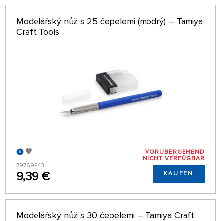
Modelářský nůž s 25 čepelemi (modrý) – Tamiya
Craft Tools
VORÜBERGEHEND
NICHT VERFÜGBAR
79769943
9,39 €
KAUFEN
Modelářský nůž s 30 čepelemi – Tamiya Craft