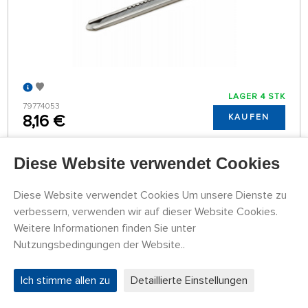
LAGER 4 STK
79774053
8,16 €
KAUFEN
Mittwoch 12.08. kann bei Ihnen zu Hause sein
Diese Website verwendet Cookies
Náhlavní lupa se zvětšovacími skly (1,2×, 1,8×,
Diese Website verwendet Cookies Um unsere Dienste zu
2,5×, 3,5×) a LED osvětlením
verbessern, verwenden wir auf dieser Website Cookies.
Weitere Informationen finden Sie unter
Nutzungsbedingungen der Website..
Ich stimme allen zu
Detaillierte Einstellungen