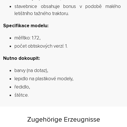
stavebnice obsahuje bonus v podobě malého
letištního tažného traktoru.
Specifikace modelu:
měřítko: 1:72,
počet obtiskových verzí: 1.
Nutno dokoupit:
barvy (na dotaz),
lepidlo na plastikové modely,
ředidlo,
štětce.
Zugehörige Erzeugnisse