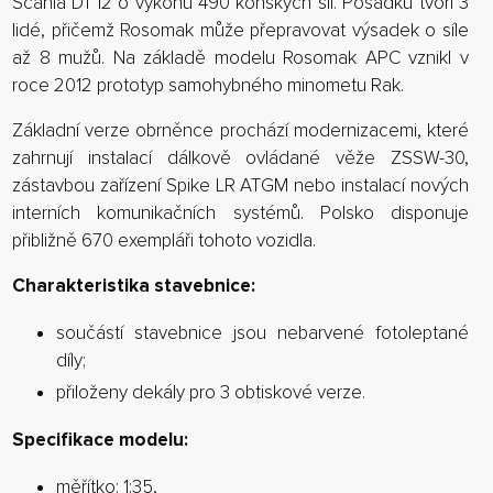
Scania D1 12 o výkonu 490 koňských sil. Posádku tvoří 3
lidé, přičemž Rosomak může přepravovat výsadek o síle
až 8 mužů. Na základě modelu Rosomak APC vznikl v
roce 2012 prototyp samohybného minometu Rak.
Základní verze obrněnce prochází modernizacemi, které
zahrnují instalací dálkově ovládané věže ZSSW-30,
zástavbou zařízení Spike LR ATGM nebo instalací nových
interních komunikačních systémů. Polsko disponuje
přibližně 670 exempláři tohoto vozidla.
Charakteristika stavebnice:
součástí stavebnice jsou nebarvené fotoleptané
díly;
přiloženy dekály pro 3 obtiskové verze.
Specifikace modelu:
měřítko: 1:35,