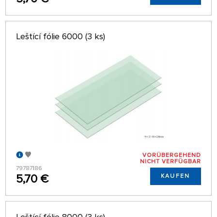
Leštící fólie 6000 (3 ks)
VORÜBERGEHEND
NICHT VERFÜGBAR
79787186
5,70 €
KAUFEN
Leštící fólie 8000 (3 ks)