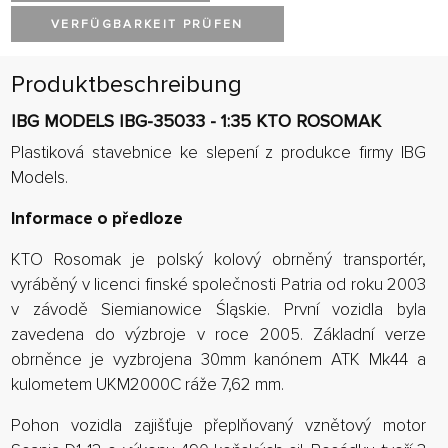
VERFÜGBARKEIT PRÜFEN
Produktbeschreibung
IBG MODELS IBG-35033 - 1:35 KTO ROSOMAK
Plastiková stavebnice ke slepení z produkce firmy IBG
Models.
Informace o předloze
KTO Rosomak je polský kolový obrněný transportér,
vyráběný v licenci finské společnosti Patria od roku 2003
v závodě Siemianowice Śląskie. První vozidla byla
zavedena do výzbroje v roce 2005. Základní verze
obrněnce je vyzbrojena 30mm kanónem ATK Mk44 a
kulometem UKM2000C ráže 7,62 mm.
Pohon vozidla zajišťuje přeplňovaný vznětový motor