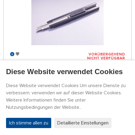
VORÜBERGEHEND
NICHT VERFÜGBAR
79774013
3,65 €
KAUFEN
Diese Website verwendet Cookies
Diese Website verwendet Cookies Um unsere Dienste zu
Tamiya Snap-Off Knife
verbessern, verwenden wir auf dieser Website Cookies.
Weitere Informationen finden Sie unter
Nutzungsbedingungen der Website..
Ich stimme allen zu
Detaillierte Einstellungen