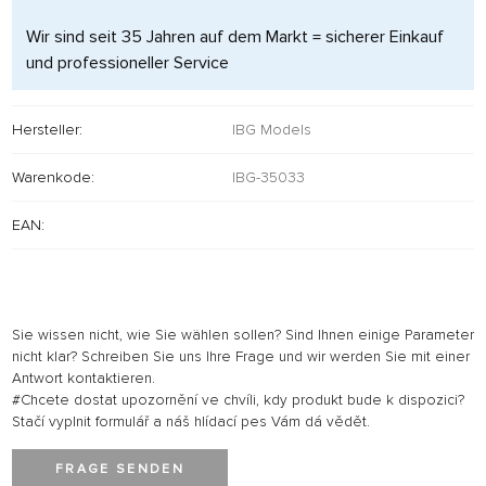
Wir sind seit 35 Jahren auf dem Markt = sicherer Einkauf
und professioneller Service
Hersteller:
IBG Models
Warenkode:
IBG-35033
EAN:
Sie wissen nicht, wie Sie wählen sollen? Sind Ihnen einige Parameter
nicht klar? Schreiben Sie uns Ihre Frage und wir werden Sie mit einer
Antwort kontaktieren.
#Chcete dostat upozornění ve chvíli, kdy produkt bude k dispozici?
Stačí vyplnit formulář a náš hlídací pes Vám dá vědět.
FRAGE SENDEN