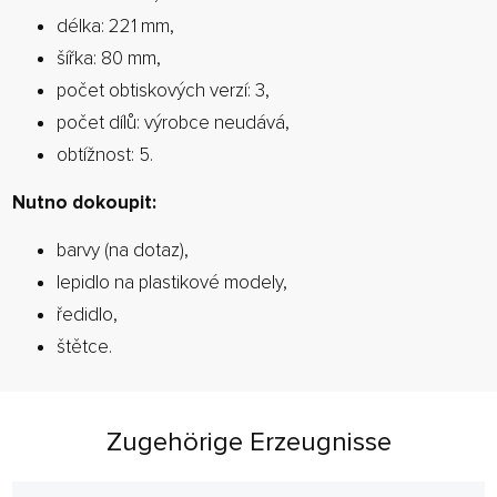
délka: 221 mm,
šířka: 80 mm,
počet obtiskových verzí: 3,
počet dílů: výrobce neudává,
obtížnost: 5.
Nutno dokoupit:
barvy (na dotaz),
lepidlo na plastikové modely,
ředidlo,
štětce.
Zugehörige Erzeugnisse