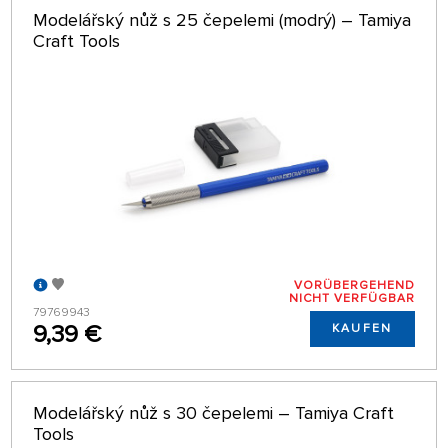
Modelářský nůž s 25 čepelemi (modrý) – Tamiya
Craft Tools
VORÜBERGEHEND
NICHT VERFÜGBAR
79769943
9,39 €
KAUFEN
Modelářský nůž s 30 čepelemi – Tamiya Craft
Tools