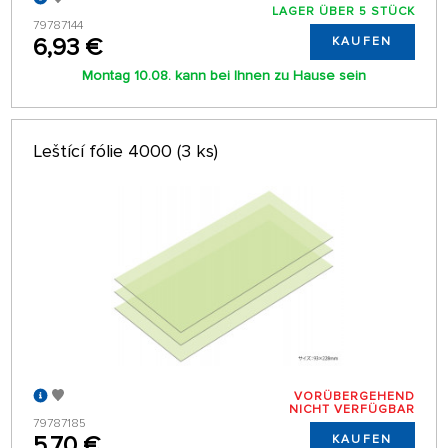
LAGER ÜBER 5 STÜCK
79787144
6,93 €
KAUFEN
Montag 10.08. kann bei Ihnen zu Hause sein
Leštící fólie 4000 (3 ks)
VORÜBERGEHEND
NICHT VERFÜGBAR
79787185
5,70 €
KAUFEN