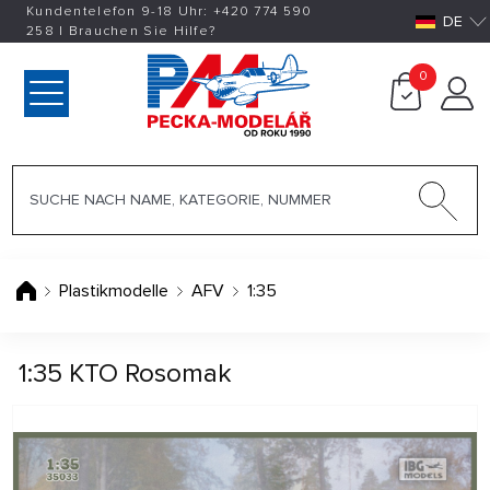
Kundentelefon 9-18 Uhr:
+420
774 590
DE
258
|
Brauchen Sie Hilfe?
0
Plastikmodelle
AFV
1:35
1:35 KTO Rosomak