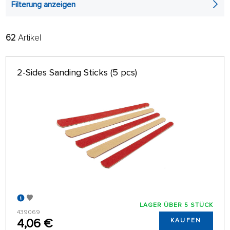
Filterung anzeigen
62
Artikel
FILTER:
SORTIEREN:
ALPHABETISCH
nur auf Lager
2-Sides Sanding Sticks (5 pcs)
64 AUF SEITE
LAGER ÜBER 5 STÜCK
439069
4,06 €
KAUFEN