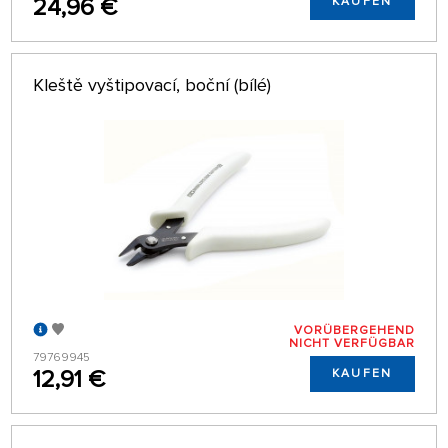
24,96 €
KAUFEN
Kleště vyštipovací, boční (bílé)
VORÜBERGEHEND
NICHT VERFÜGBAR
79769945
12,91 €
KAUFEN