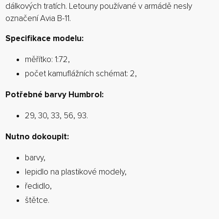
dálkových tratích. Letouny používané v armádě nesly
označení Avia B-11.
Specifikace modelu:
měřítko: 1:72,
počet kamuflážních schémat: 2,
Potřebné barvy Humbrol:
29, 30, 33, 56, 93.
Nutno dokoupit:
barvy,
lepidlo na plastikové modely,
ředidlo,
štětce.