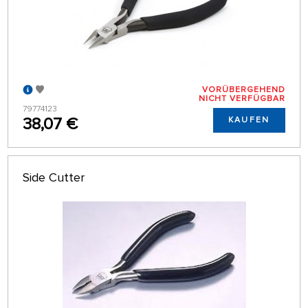
VORÜBERGEHEND
NICHT VERFÜGBAR
79774123
38,07 €
KAUFEN
Side Cutter