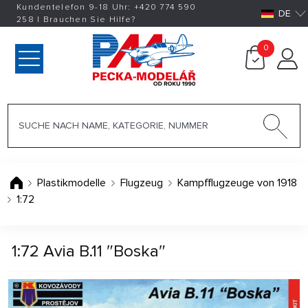
Kundentelefon 9-18 Uhr:
+420
774 590
DE
258
|
Brauchen Sie Hilfe?
0
Plastikmodelle
Flugzeug
Kampfflugzeuge von 1918
1:72
1:72 Avia B.11 ″Boska″