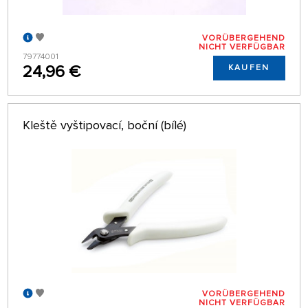
VORÜBERGEHEND
NICHT VERFÜGBAR
79774001
24,96 €
KAUFEN
Kleště vyštipovací, boční (bílé)
VORÜBERGEHEND
NICHT VERFÜGBAR