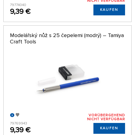
NICHT VERFÜGBAR
79774040
9,39 €
KAUFEN
Modelářský nůž s 25 čepelemi (modrý) – Tamiya
Craft Tools
VORÜBERGEHEND
NICHT VERFÜGBAR
79769943
9,39 €
KAUFEN