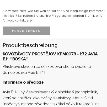
Sie wissen nicht, wie Sie wählen sollen? Sind Ihnen einige Parameter
nicht klar? Schreiben Sie uns Ihre Frage und wir werden Sie mit einer
Antwort kontaktieren.
FRAGE SENDEN
Produktbeschreibung
KOVOZÁVODY PROSTĚJOV KPM0078 - 1:72 AVIA
B.11 ″BOSKA″
Plastiková stavebnice československého cvičného
dolnoplošníku Avia BH-11.
Informace o předloze
Avia BH-11 byl československý dolnokřídlý jednoplošník,
který se používal jako cvičný a turistický letoun. Slavil
úspěchy v mnoha závodech a získal několik rekordů i na