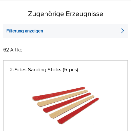
Zugehörige Erzeugnisse
Filterung anzeigen
62
Artikel
FILTER:
SORTIEREN:
ALPHABETISCH
nur auf Lager
2-Sides Sanding Sticks (5 pcs)
64 AUF SEITE