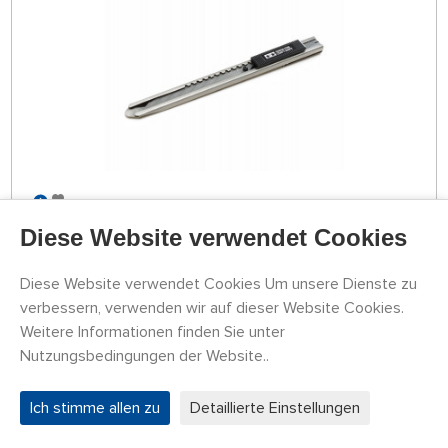
LAGER 4 STK
79774053
Diese Website verwendet Cookies
8,16 €
KAUFEN
Mittwoch 12.08. kann bei Ihnen zu Hause sein
Diese Website verwendet Cookies Um unsere Dienste zu
verbessern, verwenden wir auf dieser Website Cookies.
Weitere Informationen finden Sie unter
Náhlavní lupa se zvětšovacími skly (1,2×, 1,8×,
Nutzungsbedingungen der Website..
2,5×, 3,5×) a LED osvětlením
Ich stimme allen zu
Detaillierte Einstellungen