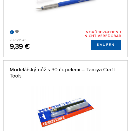
VORÜBERGEHEND
NICHT VERFÜGBAR
79769943
9,39 €
KAUFEN
Modelářský nůž s 30 čepelemi – Tamiya Craft
Tools