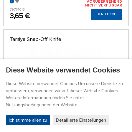
VORÜBERGEHEND
NICHT VERFÜGBAR
79774013
3,65 €
KAUFEN
Tamiya Snap-Off Knife
Diese Website verwendet Cookies
Diese Website verwendet Cookies Um unsere Dienste zu
verbessern, verwenden wir auf dieser Website Cookies.
Weitere Informationen finden Sie unter
Nutzungsbedingungen der Website..
LAGER 4 STK
79774053
Ich stimme allen zu
Detaillierte Einstellungen
8,16 €
KAUFEN