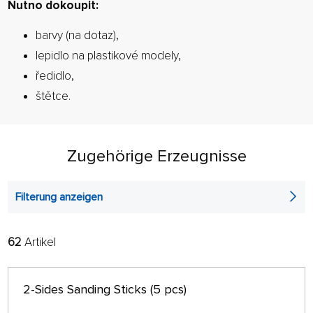
Nutno dokoupit:
barvy (na dotaz),
lepidlo na plastikové modely,
ředidlo,
štětce.
Zugehörige Erzeugnisse
Filterung anzeigen
62
Artikel
FILTER:
SORTIEREN:
ALPHABETISCH
nur auf Lager
2-Sides Sanding Sticks (5 pcs)
64 AUF SEITE