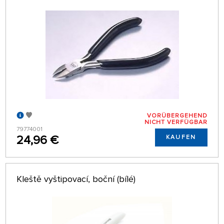
VORÜBERGEHEND
NICHT VERFÜGBAR
79774001
24,96 €
KAUFEN
Kleště vyštipovací, boční (bílé)