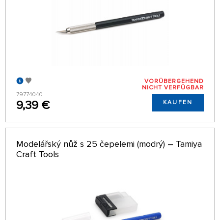
VORÜBERGEHEND
NICHT VERFÜGBAR
79774040
9,39 €
KAUFEN
Modelářský nůž s 25 čepelemi (modrý) – Tamiya
Craft Tools