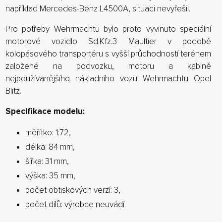
například Mercedes-Benz L4500A, situaci nevyřešil.
Pro potřeby Wehrmachtu bylo proto vyvinuto speciální
motorové vozidlo Sd.Kfz.3 Maultier v podobě
kolopásového transportéru s vyšší průchodností terénem
založené na podvozku, motoru a kabině
nejpoužívanějšího nákladního vozu Wehrmachtu Opel
Blitz.
Specifikace modelu:
měřítko: 1:72,
délka: 84 mm,
šířka: 31 mm,
výška: 35 mm,
počet obtiskových verzí: 3,
počet dílů: výrobce neuvádí.