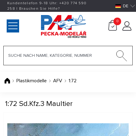
Kundentelefon 9-18 Uhr:
+420
774 590
DE
258
|
Brauchen Sie Hilfe?
0
Plastikmodelle
AFV
1:72
1:72 Sd.Kfz.3 Maultier