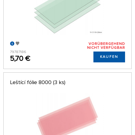
VORÜBERGEHEND
NICHT VERFÜGBAR
79787186
5,70 €
KAUFEN
Leštící fólie 8000 (3 ks)