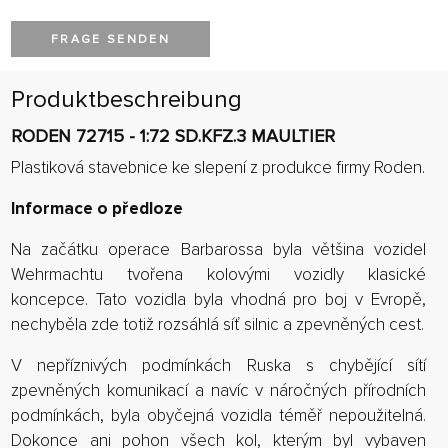
FRAGE SENDEN
Produktbeschreibung
RODEN 72715 - 1:72 SD.KFZ.3 MAULTIER
Plastiková stavebnice ke slepení z produkce firmy Roden.
Informace o předloze
Na začátku operace Barbarossa byla většina vozidel
Wehrmachtu tvořena kolovými vozidly klasické
koncepce. Tato vozidla byla vhodná pro boj v Evropě,
nechyběla zde totiž rozsáhlá síť silnic a zpevněných cest.
V nepříznivých podmínkách Ruska s chybějící sítí
zpevněných komunikací a navíc v náročných přírodních
podmínkách, byla obyčejná vozidla téměř nepoužitelná.
Dokonce ani pohon všech kol, kterým byl vybaven