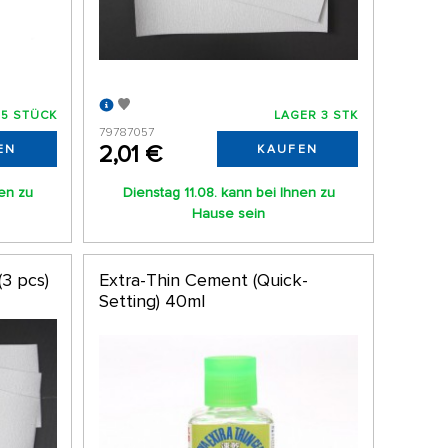
 5 STÜCK
LAGER 3 STK
79787057
2,01 €
EN
KAUFEN
nen zu
Dienstag 11.08. kann bei Ihnen zu
Hause sein
(3 pcs)
Extra-Thin Cement (Quick-
Setting) 40ml