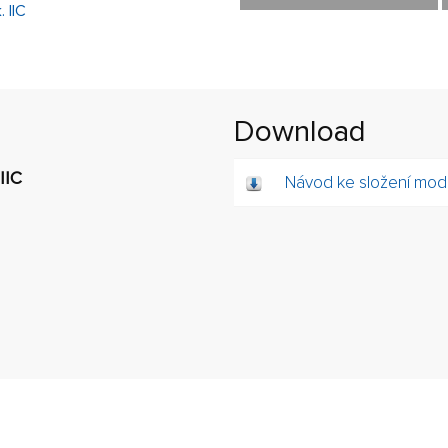
Download
IIC
Návod ke složení mode