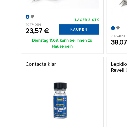
LAGER 3 STK
79774084
23,57 €
KAUFEN
79774123
Dienstag 11.08. kann bei Ihnen zu
38,0
Hause sein
Contacta klar
Lepidl
Revell 