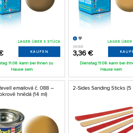
LAGER ÜBER 5 STÜCK
LAGER ÜBER
36188
€
3,36 €
KAUFEN
KAUF
tag 11.08. kann bei Ihnen zu
Dienstag 11.08. kann bei Ih
Hause sein
Hause sein
evell emailová č. 088 –
2-Sides Sanding Sticks (5 
okrově hnědá (14 ml)