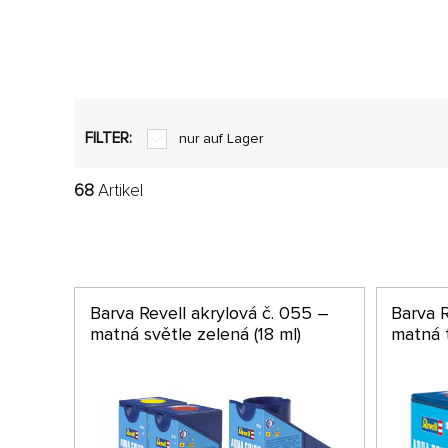
FILTER:
nur auf Lager
68
Artikel
Barva Revell akrylová č. 055 –
Barva R
matná světle zelená (18 ml)
matná 