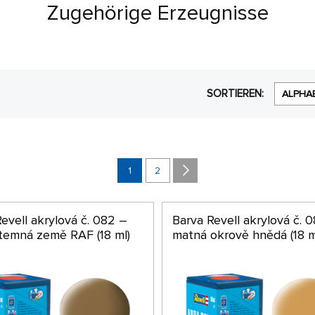
Zugehörige Erzeugnisse
SORTIEREN:
ALPHA
1
2
evell akrylová č. 082 –
Barva Revell akrylová č. 
temná země RAF (18 ml)
matná okrově hnědá (18 m