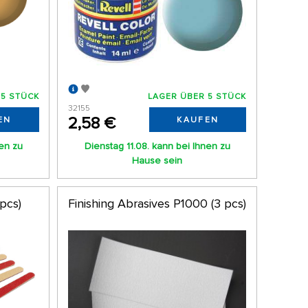
 5 STÜCK
LAGER ÜBER 5 STÜCK
32155
2,58 €
EN
KAUFEN
nen zu
Dienstag 11.08. kann bei Ihnen zu
Hause sein
pcs)
Finishing Abrasives P1000 (3 pcs)