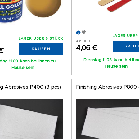
LAGER ÜBER
LAGER ÜBER 5 STÜCK
439069
4,06 €
KAUF
 €
KAUFEN
Dienstag 11.08. kann bei Ih
tag 11.08. kann bei Ihnen zu
Hause sein
Hause sein
ng Abrasives P400 (3 pcs)
Finishing Abrasives P800 