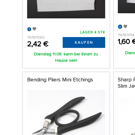
LAGER 4 STK
79787054
79787060
1,60 
2,42 €
KAUFEN
Diens
Dienstag 11.08. kann bei Ihnen zu
Hause sein
Bending Pliers Mini Etchings
Sharp 
Slim J