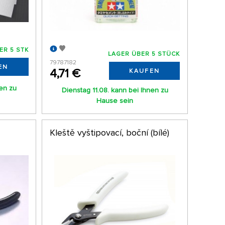
ER 5 STK
LAGER ÜBER 5 STÜCK
79787182
EN
4,71 €
KAUFEN
nen zu
Dienstag 11.08. kann bei Ihnen zu
Hause sein
Kleště vyštipovací, boční (bílé)