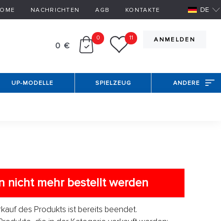
DE
OME
NACHRICHTEN
AGB
KONTAKTE
0
11
ANMELDEN
0 €
UP-MODELLE
SPIELZEUG
ANDERE
 nicht mehr bestellt werden
erkauf des Produkts ist bereits beendet.