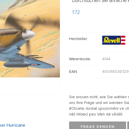
Durchsuchen Sie ähnliche P
1:72
Hersteller:
Warenkode:
4144
EAN:
40098038729
Sie wissen nicht, wie Sie wählen 
uns Ihre Frage und wir werden Sie
#Chcete dostat upozornění ve chví
náš hlídací pes Vám dá vědět.
FRAGE SENDEN