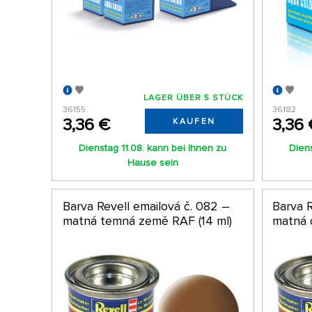
LAGER ÜBER 5 STÜCK
36155
36182
3,36 €
3,36 
KAUFEN
Dienstag 11.08. kann bei Ihnen zu
Diens
Hause sein
Barva Revell emailová č. 082 –
Barva R
matná temná země RAF (14 ml)
matná 