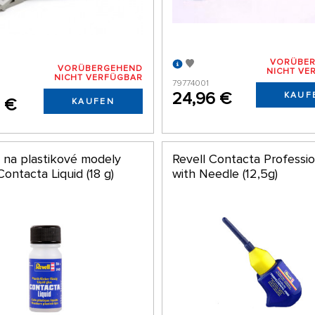
VORÜBE
VORÜBERGEHEND
NICHT VE
NICHT VERFÜGBAR
79774001
24,96 €
KAUF
7 €
KAUFEN
o na plastikové modely
Revell Contacta Professio
Contacta Liquid (18 g)
with Needle (12,5g)