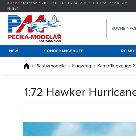
Kundentelefon 9-18 Uhr:
+420
774 590 258
|
Brauchen Sie
Hilfe?
NEW
SONDERANGEBOTE
RC MO
Plastikmodelle
Flugzeug
Kampfflugzeuge 19
1:72 Hawker Hurricane