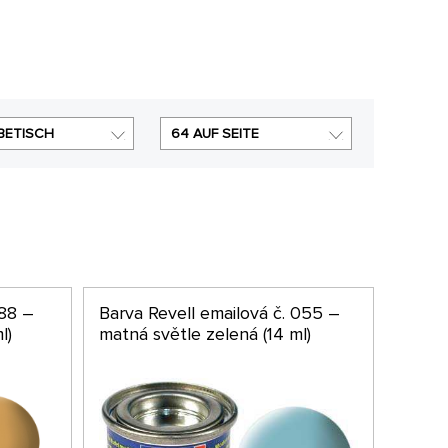
BETISCH
64 AUF SEITE
088 –
Barva Revell emailová č. 055 –
l)
matná světle zelená (14 ml)