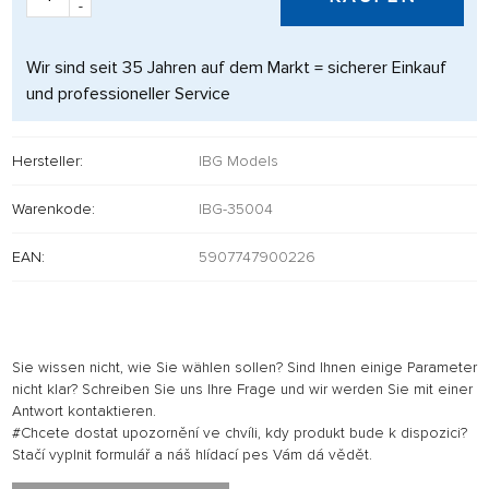
-
Wir sind seit 35 Jahren auf dem Markt = sicherer Einkauf
und professioneller Service
Hersteller:
IBG Models
Warenkode:
IBG-35004
EAN:
5907747900226
Sie wissen nicht, wie Sie wählen sollen? Sind Ihnen einige Parameter
nicht klar? Schreiben Sie uns Ihre Frage und wir werden Sie mit einer
Antwort kontaktieren.
#Chcete dostat upozornění ve chvíli, kdy produkt bude k dispozici?
Stačí vyplnit formulář a náš hlídací pes Vám dá vědět.