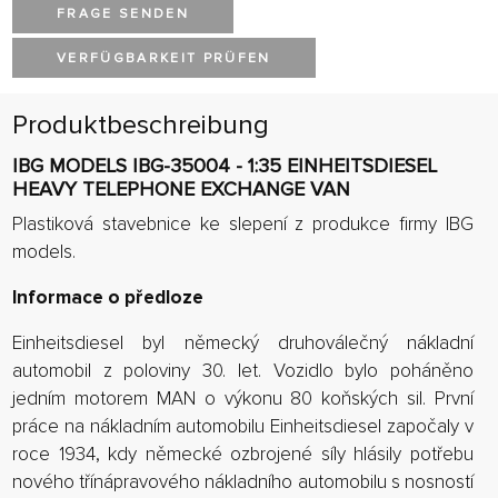
FRAGE SENDEN
VERFÜGBARKEIT PRÜFEN
Produktbeschreibung
IBG MODELS IBG-35004 - 1:35 EINHEITSDIESEL
HEAVY TELEPHONE EXCHANGE VAN
Plastiková stavebnice ke slepení z produkce firmy IBG
models.
Informace o předloze
Einheitsdiesel byl německý druhoválečný nákladní
automobil z poloviny 30. let. Vozidlo bylo poháněno
jedním motorem MAN o výkonu 80 koňských sil. První
práce na nákladním automobilu Einheitsdiesel započaly v
roce 1934, kdy německé ozbrojené síly hlásily potřebu
nového třínápravového nákladního automobilu s nosností