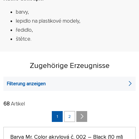
barvy,
lepidlo na plastikové modely,
ředidlo,
štětce.
Zugehörige Erzeugnisse
Filterung anzeigen
68
Artikel
FILTER:
SORTIEREN:
ALPHABETISCH
1
2
nur auf Lager
64 AUF SEITE
Barva Mr. Color akrylová č. 002 – Black (10 ml)