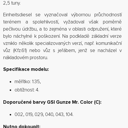
2,5 tuny.
Einheitsdiesel se vyznačoval výbornou průchodností
terénem a spolehlivostí, vyžadoval však poměrně
pečlivou údržbu, a to zejména v oblasti odpružení, které
bylo náchylné k poškození. Na podkladě základní verze
vzniklo několik specializovaných verzí, např. komunikační
vůz (Kfz.61) nebo vůz s jeřábem, jenž se nacházel v
nákladovém prostoru.
Specifikace modelu:
měřítko: 1:35,
obtížnost: 4.
Doporučené barvy GSI Gunze Mr. Color (C):
002, 019, 029, 040, 043, 104.
Nutno dokoupit: