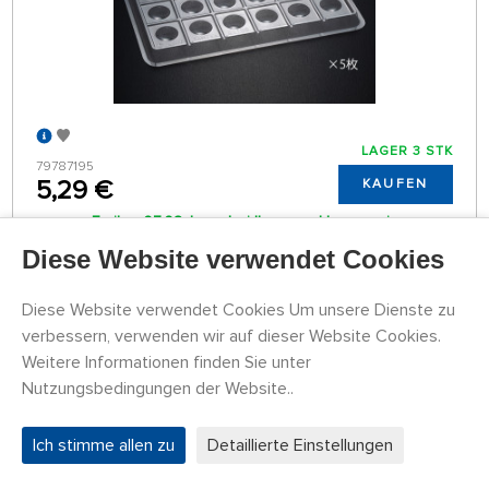
LAGER 3 STK
79787195
5,29 €
KAUFEN
Freitag 07.08. kann bei Ihnen zu Hause sein
Diese Website verwendet Cookies
Michací paleta Tamiya (5 ks)
Diese Website verwendet Cookies Um unsere Dienste zu
verbessern, verwenden wir auf dieser Website Cookies.
Weitere Informationen finden Sie unter
Nutzungsbedingungen der Website..
Ich stimme allen zu
Detaillierte Einstellungen