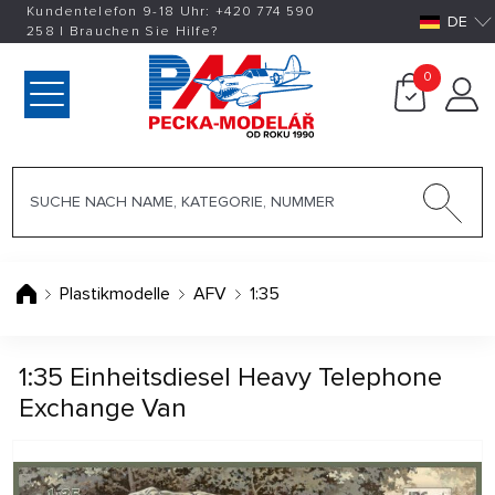
Kundentelefon 9-18 Uhr:
+420
774 590
DE
258
|
Brauchen Sie Hilfe?
0
Plastikmodelle
AFV
1:35
1:35 Einheitsdiesel Heavy Telephone
Exchange Van