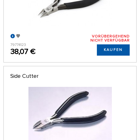
VORÜBERGEHEND
NICHT VERFÜGBAR
79774123
38,07 €
KAUFEN
Side Cutter