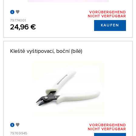
VORÜBERGEHEND
NICHT VERFÜGBAR
79774001
24,96 €
KAUFEN
Kleště vyštipovací, boční (bílé)
VORÜBERGEHEND
NICHT VERFÜGBAR
79769945