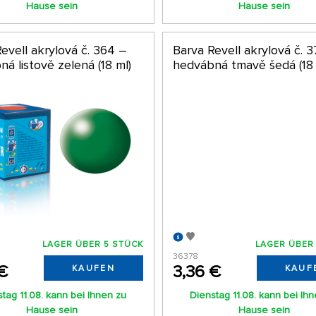
Hause sein
Hause sein
evell akrylová č. 364 –
Barva Revell akrylová č. 
á listově zelená (18 ml)
hedvábná tmavě šedá (18 
LAGER ÜBER 5 STÜCK
LAGER ÜBER
36378
€
3,36 €
KAUFEN
KAUF
tag 11.08. kann bei Ihnen zu
Dienstag 11.08. kann bei Ih
Hause sein
Hause sein