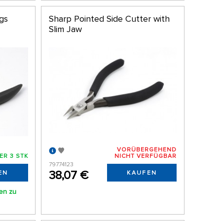
ngs
Sharp Pointed Side Cutter with
Slim Jaw
VORÜBERGEHEND
ER 3 STK
NICHT VERFÜGBAR
79774123
38,07 €
EN
KAUFEN
nen zu