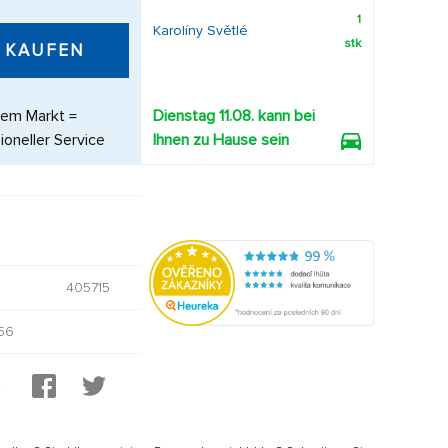
1
Karolíny Světlé
stk
KAUFEN
dem Markt =
Dienstag 11.08. kann bei
ioneller Service
Ihnen zu Hause sein
405715
56
: